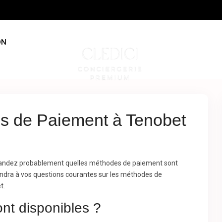
DN
s de Paiement à Tenobet
andez probablement quelles méthodes de paiement sont
épondra à vos questions courantes sur les méthodes de
t.
nt disponibles ?