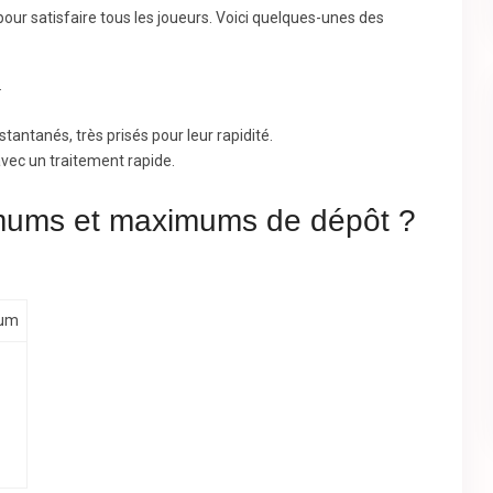
ur satisfaire tous les joueurs. Voici quelques-unes des
.
nstantanés, très prisés pour leur rapidité.
vec un traitement rapide.
imums et maximums de dépôt ?
mum