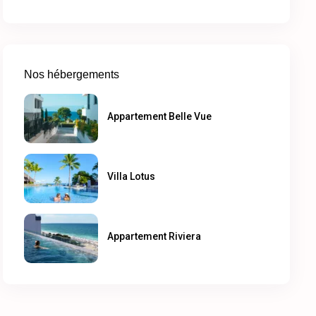
Nos hébergements
Appartement Belle Vue
Villa Lotus
Appartement Riviera