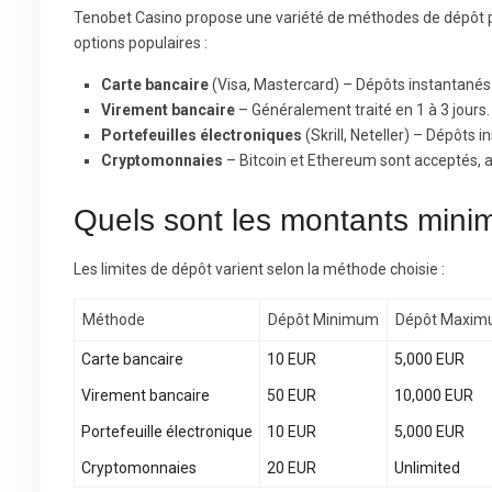
Tenobet Casino propose une variété de méthodes de dépôt po
options populaires :
Carte bancaire
(Visa, Mastercard) – Dépôts instantanés
Virement bancaire
– Généralement traité en 1 à 3 jours.
Portefeuilles électroniques
(Skrill, Neteller) – Dépôts i
Cryptomonnaies
– Bitcoin et Ethereum sont acceptés, a
Quels sont les montants min
Les limites de dépôt varient selon la méthode choisie :
Méthode
Dépôt Minimum
Dépôt Maxi
Carte bancaire
10 EUR
5,000 EUR
Virement bancaire
50 EUR
10,000 EUR
Portefeuille électronique
10 EUR
5,000 EUR
Cryptomonnaies
20 EUR
Unlimited