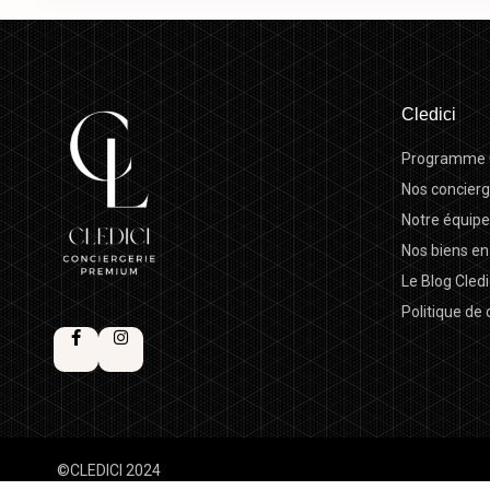
Cledici
Programme 
Nos concierg
Notre équipe
Nos biens en
Le Blog Cledi
Politique de 
©CLEDICI 2024