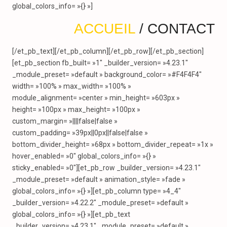
global_colors_info= »{} »]
ACCUEIL
/ CONTACT
[/et_pb_text][/et_pb_column][/et_pb_row][/et_pb_section]
[et_pb_section fb_built= »1″ _builder_version= »4.23.1″
_module_preset= »default » background_color= »#F4F4F4″
width= »100% » max_width= »100% »
module_alignment= »center » min_height= »603px »
height= »100px » max_height= »100px »
custom_margin= »||||false|false »
custom_padding= »39px||0px||false|false »
bottom_divider_height= »68px » bottom_divider_repeat= »1x »
hover_enabled= »0″ global_colors_info= »{} »
sticky_enabled= »0″][et_pb_row _builder_version= »4.23.1″
_module_preset= »default » animation_style= »fade »
global_colors_info= »{} »][et_pb_column type= »4_4″
_builder_version= »4.22.2″ _module_preset= »default »
global_colors_info= »{} »][et_pb_text
_builder_version= »4.23.1″ _module_preset= »default »