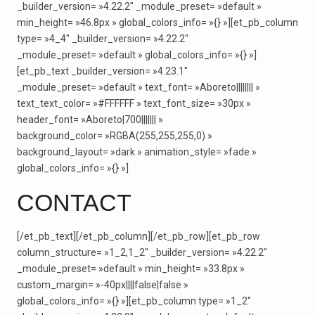
_builder_version= »4.22.2″ _module_preset= »default »
min_height= »46.8px » global_colors_info= »{} »][et_pb_column
type= »4_4″ _builder_version= »4.22.2″
_module_preset= »default » global_colors_info= »{} »]
[et_pb_text _builder_version= »4.23.1″
_module_preset= »default » text_font= »Aboreto|||||||| »
text_text_color= »#FFFFFF » text_font_size= »30px »
header_font= »Aboreto|700||||||| »
background_color= »RGBA(255,255,255,0) »
background_layout= »dark » animation_style= »fade »
global_colors_info= »{} »]
CONTACT
[/et_pb_text][/et_pb_column][/et_pb_row][et_pb_row
column_structure= »1_2,1_2″ _builder_version= »4.22.2″
_module_preset= »default » min_height= »33.8px »
custom_margin= »-40px||||false|false »
global_colors_info= »{} »][et_pb_column type= »1_2″