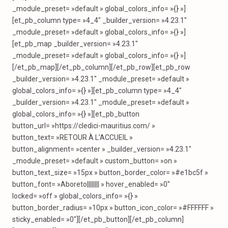
_module_preset= »default » global_colors_info= »{} »]
[et_pb_column type= »4_4″ _builder_version= »4.23.1″
_module_preset= »default » global_colors_info= »{} »]
[et_pb_map _builder_version= »4.23.1″
_module_preset= »default » global_colors_info= »{} »]
[/et_pb_map][/et_pb_column][/et_pb_row][et_pb_row
_builder_version= »4.23.1″ _module_preset= »default »
global_colors_info= »{} »][et_pb_column type= »4_4″
_builder_version= »4.23.1″ _module_preset= »default »
global_colors_info= »{} »][et_pb_button
button_url= »https://cledici-mauritius.com/ »
button_text= »RETOUR À L’ACCUEIL »
button_alignment= »center » _builder_version= »4.23.1″
_module_preset= »default » custom_button= »on »
button_text_size= »15px » button_border_color= »#e1bc5f »
button_font= »Aboreto|||||||| » hover_enabled= »0″
locked= »off » global_colors_info= »{} »
button_border_radius= »10px » button_icon_color= »#FFFFFF »
sticky_enabled= »0″][/et_pb_button][/et_pb_column]