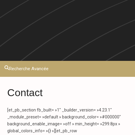
Recherche Avancée
Contact
[et_pb_section fb_built= »1″ _builder_version= »4.23.1″
_module_preset= »default » background_color= »#000000″
background_enable_image= »off » min_height= »299.8px »
global_colors_info= »{} »][et_pb_row