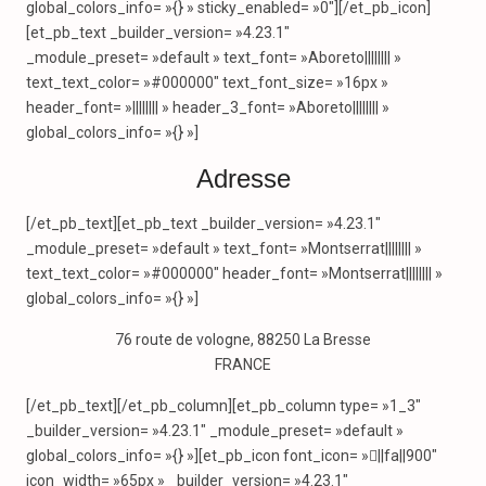
global_colors_info= »{} » sticky_enabled= »0″][/et_pb_icon]
[et_pb_text _builder_version= »4.23.1″
_module_preset= »default » text_font= »Aboreto|||||||| »
text_text_color= »#000000″ text_font_size= »16px »
header_font= »|||||||| » header_3_font= »Aboreto|||||||| »
global_colors_info= »{} »]
Adresse
[/et_pb_text][et_pb_text _builder_version= »4.23.1″
_module_preset= »default » text_font= »Montserrat|||||||| »
text_text_color= »#000000″ header_font= »Montserrat|||||||| »
global_colors_info= »{} »]
76 route de vologne, 88250 La Bresse
FRANCE
[/et_pb_text][/et_pb_column][et_pb_column type= »1_3″
_builder_version= »4.23.1″ _module_preset= »default »
global_colors_info= »{} »][et_pb_icon font_icon= »||fa||900″
icon_width= »65px » _builder_version= »4.23.1″