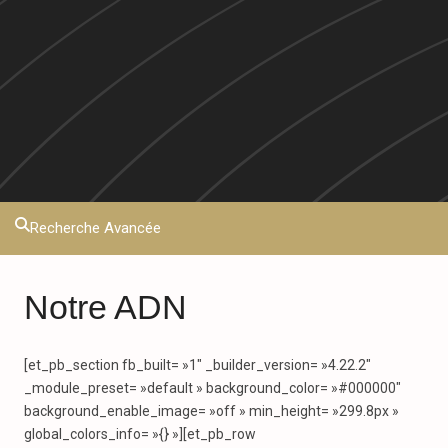
Recherche Avancée
Notre ADN
[et_pb_section fb_built= »1″ _builder_version= »4.22.2″
_module_preset= »default » background_color= »#000000″
background_enable_image= »off » min_height= »299.8px »
global_colors_info= »{} »][et_pb_row