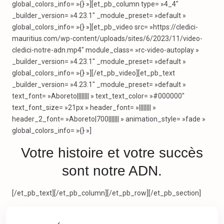
global_colors_info= »{} »][et_pb_column type= »4_4″
_builder_version= »4.23.1″ _module_preset= »default »
global_colors_info= »{} »][et_pb_video src= »https://cledici-
mauritius.com/wp-content/uploads/sites/6/2023/11/video-
cledici-notre-adn.mp4″ module_class= »rc-video-autoplay »
_builder_version= »4.23.1″ _module_preset= »default »
global_colors_info= »{} »][/et_pb_video][et_pb_text
_builder_version= »4.23.1″ _module_preset= »default »
text_font= »Aboreto|||||||| » text_text_color= »#000000″
text_font_size= »21px » header_font= »|||||||| »
header_2_font= »Aboreto|700||||||| » animation_style= »fade »
global_colors_info= »{} »]
Votre histoire et votre succès
sont notre ADN.
[/et_pb_text][/et_pb_column][/et_pb_row][/et_pb_section]