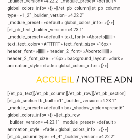
_builder_version= »4.22.2″ _module_preset= »default »
global_colors_info= »{} »][/et_pb_column][et_pb_column
type= »1_2″ _builder_version= »4.22.2″
_module_preset= »default » global_colors_info= »{} »]
[et_pb_text _builder_version= »4.23.1″
_module_preset= »default » text_font= »Aboreto|||||||| »
text_text_color= »#FFFFFF » text_font_size= »16px »
header_font= »|||||||| » header_2_font= »Aboreto|||||||| »
header_2_font_size= »16px » background_layout= »dark »
animation_style= »fade » global_colors_info= »{} »]
ACCUEIL
/ NOTRE ADN
[/et_pb_text][/et_pb_column][/et_pb_row][/et_pb_section]
[et_pb_section fb_built= »1″ _builder_version= »4.23.1″
_module_preset= »default » box_shadow_style= »preset6″
global_colors_info= »{} »][et_pb_row
_builder_version= »4.23.1″ _module_preset= »default »
animation_style= »fade » global_colors_info= »{} »]
[et_pb_column type= »4_4″ _builder_version= »4.22.2″