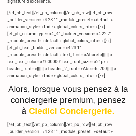
signature d’excellence.
[/et_pb_text][/et_pb_column][/et_pb_row][et_pb_row
_builder_version= »4.23.1″ _module_preset= »default »
animation_style= »fade » global_colors_info= »{} »]
[et_pb_column type= »4_4″ _builder_version= »4.22.2″
_module_preset= »default » global_colors_info= »{} »]
[et_pb_text _builder_version= »4.23.1″
_module_preset= »default » text_font= »Aboreto|||||||| »
text_text_color= »#000000″ text_font_size= »21px »
header_font= »|||||||| » header_2_font= »Aboreto|700||||||| »
animation_style= »fade » global_colors_info= »{} »]
Alors, lorsque vous pensez à la
conciergerie premium, pensez
à
Cledici Conciergerie
.
[/et_pb_text][/et_pb_column][/et_pb_row][et_pb_row
_builder_version= »4.23.1″ _module_preset= »default »