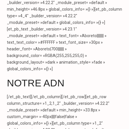
_builder_version= »4.22.2″ _module_preset= »default »
min_height= »46.8px » global_colors_info= »{} »][et_pb_column
type= »4_4″ _builder_version= »4.22.2″
_module_preset= »default » global_colors_info= »{} »]
[et_pb_text _builder_version= »4.23.1″
_module_preset= »default » text_font= »Aboreto|||||||| »
text_text_color= »#FFFFFF » text_font_size= »30px »
header_font= »Aboreto|700||||||| »
background_color= »RGBA(255,255,255,0) »
background_layout= »dark » animation_style= »fade »
global_colors_info= »{} »]
NOTRE ADN
[/et_pb_text][/et_pb_column][/et_pb_row][et_pb_row
column_structure= »1_2,1_2″ _builder_version= »4.22.2″
_module_preset= »default » min_height= »33.8px »
custom_margin= »-40px||||false|false »
global_colors_info= »{} »][et_pb_column type= »1_2″