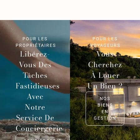
POUR LES
POUR LES
PROPRIÉTAIRES
VOYAGEURS
Libérez-
Vous
Vous Des
Cherchez
Tâches
À Louer
Fastidieuses
Un Bien ?
Avec
NOS
Notre
BIENS
EN
Service De
GESTION
Conciergerie