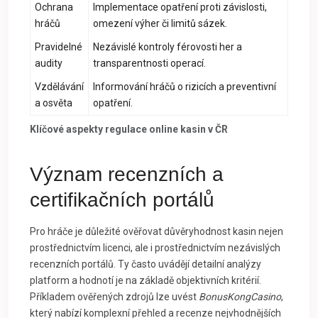
Ochrana
Implementace opatření proti závislosti,
hráčů
omezení výher či limitů sázek.
Pravidelné
Nezávislé kontroly férovosti her a
audity
transparentnosti operací.
Vzdělávání
Informování hráčů o rizicích a preventivní
a osvěta
opatření.
Klíčové aspekty regulace online kasin v ČR
Význam recenzních a
certifikačních portálů
Pro hráče je důležité ověřovat důvěryhodnost kasin nejen
prostřednictvím licenci, ale i prostřednictvím nezávislých
recenzních portálů. Ty často uvádějí detailní analýzy
platform a hodnotí je na základě objektivních kritérií.
Příkladem ověřených zdrojů lze uvést
BonusKongCasino
,
který nabízí komplexní přehled a recenze nejvhodnějších