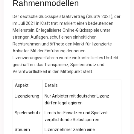
Rahmenmodellen
Der deutsche Glücksspielstaatsvertrag (GlüStV 2021), der
im Juli 2021 in Kraft trat, markiert einen bedeutenden
Meilenstein. Er legalisierte Online-Glücksspiele unter
strengen Auflagen, schuf einen einheitlichen
Rechtsrahmen und öffnete den Markt für lizenzierte
Anbieter. Mit der Einführung der neuen
Lizenzierungsverfahren wurde ein kontrolliertes Umfeld
geschaffen, das Transparenz, Spielerschutz und
Verantwortlichkeit in den Mittelpunkt stellt.
Aspekt
Details
Lizenzierung
Nur Anbieter mit deutscher Lizenz
dürfen legal agieren
Spielerschutz
Limits bei Einsätzen und Spielzeit,
verpflichtende Selbstsperren
Steuern
Lizenznehmer zahlen eine