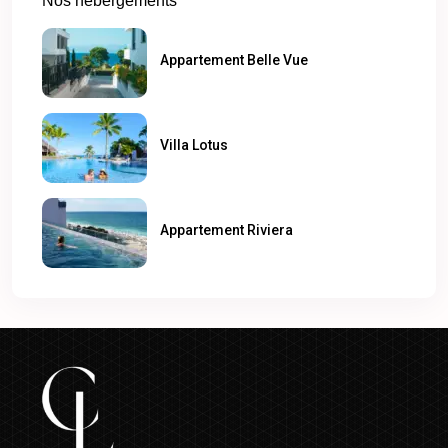
Nos hébergements
Appartement Belle Vue
Villa Lotus
Appartement Riviera