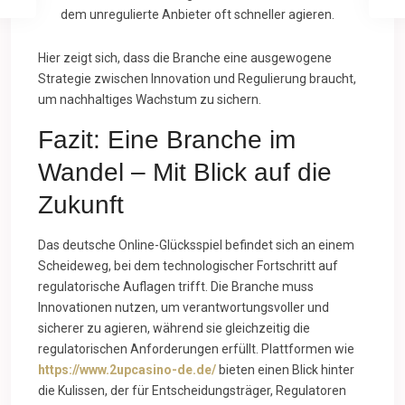
dem unregulierte Anbieter oft schneller agieren.
Hier zeigt sich, dass die Branche eine ausgewogene
Strategie zwischen Innovation und Regulierung braucht,
um nachhaltiges Wachstum zu sichern.
Fazit: Eine Branche im
Wandel – Mit Blick auf die
Zukunft
Das deutsche Online-Glücksspiel befindet sich an einem
Scheideweg, bei dem technologischer Fortschritt auf
regulatorische Auflagen trifft. Die Branche muss
Innovationen nutzen, um verantwortungsvoller und
sicherer zu agieren, während sie gleichzeitig die
regulatorischen Anforderungen erfüllt. Plattformen wie
https://www.2upcasino-de.de/
bieten einen Blick hinter
die Kulissen, der für Entscheidungsträger, Regulatoren