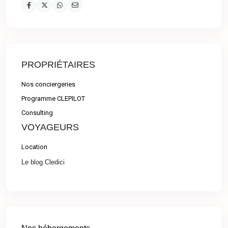
PROPRIÉTAIRES
Nos conciergeries
Programme CLEPILOT
Consulting
VOYAGEURS
Location
Le blog Cledici