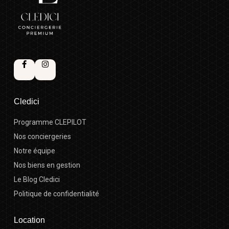
Cledici
Programme CLEPILOT
Nos conciergeries
Notre équipe
Nos biens en gestion
Le Blog Cledici
Politique de confidentialité
Location