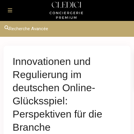
Recherche Avancée
Innovationen und
Regulierung im
deutschen Online-
Glücksspiel:
Perspektiven für die
Branche