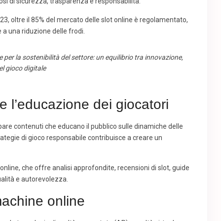
rosi di sicurezza, trasparenza e responsabilità.
3, oltre il
85%
del mercato delle slot online è regolamentato,
a una riduzione delle frodi.
er la sostenibilità del settore: un equilibrio tra innovazione,
l gioco digitale
e l’educazione dei giocatori
ppare contenuti che educano il pubblico sulle dinamiche delle
 strategie di gioco responsabile contribuisce a creare un
 online, che offre analisi approfondite, recensioni di slot, guide
alità e autorevolezza.
machine online