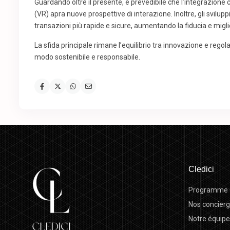
Guardando oltre il presente, è prevedibile che l’integrazione 
(VR) apra nuove prospettive di interazione. Inoltre, gli svilup
transazioni più rapide e sicure, aumentando la fiducia e migl
La sfida principale rimane l’equilibrio tra innovazione e rego
modo sostenibile e responsabile.
Cledici
Programme 
Nos concierg
Notre équipe