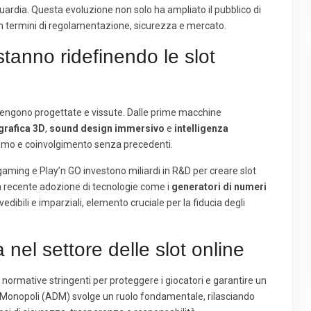
uardia. Questa evoluzione non solo ha ampliato il pubblico di
n termini di regolamentazione, sicurezza e mercato.
tanno ridefinendo le slot
e vengono progettate e vissute. Dalle prime macchine
grafica 3D
,
sound design immersivo
e
intelligenza
alismo e coinvolgimento senza precedenti.
aming e Play’n GO investono miliardi in R&D per creare slot
La recente adozione di tecnologie come i
generatori di numeri
ibili e imparziali, elemento cruciale per la fiducia degli
el settore delle slot online
 normative stringenti per proteggere i giocatori e garantire un
dei Monopoli (ADM) svolge un ruolo fondamentale, rilasciando