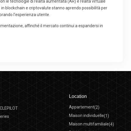
con le tecnologie di realtà aumentata (AR) e realtà virtuale
pi in blockchain e criptovalute stanno aprendo possibilità per
iorando l’esperienza utente.
lamentazione, affinché il mercato continui a espandersi in
Location
Appartement
(2)
CLEPILOT
Maison individuelle
(1)
eries
Maison multifamiliale
(4)