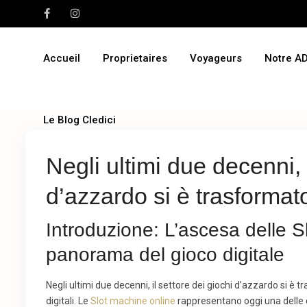
Accueil
Proprietaires
Voyageurs
Notre A
Le Blog Cledici
Negli ultimi due decenni, i
d’azzardo si è trasformat
Introduzione: L’ascesa delle S
panorama del gioco digitale
Negli ultimi due decenni, il settore dei giochi d’azzardo si è
digitali. Le
Slot machine online
rappresentano oggi una delle ca