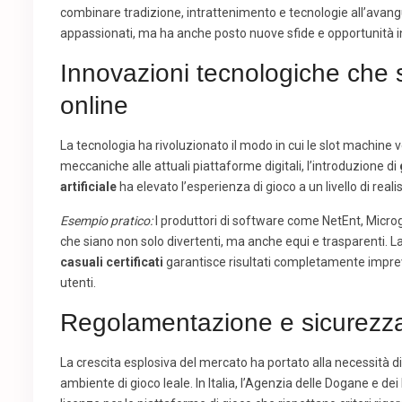
combinare tradizione, intrattenimento e tecnologie all’avang
appassionati, ma ha anche posto nuove sfide e opportunità i
Innovazioni tecnologiche che s
online
La tecnologia ha rivoluzionato il modo in cui le slot machin
meccaniche alle attuali piattaforme digitali, l’introduzione di
artificiale
ha elevato l’esperienza di gioco a un livello di re
Esempio pratico:
I produttori di software come NetEnt, Microg
che siano non solo divertenti, ma anche equi e trasparenti. 
casuali certificati
garantisce risultati completamente impreved
utenti.
Regolamentazione e sicurezza n
La crescita esplosiva del mercato ha portato alla necessità di
ambiente di gioco leale. In Italia, l’Agenzia delle Dogane e 