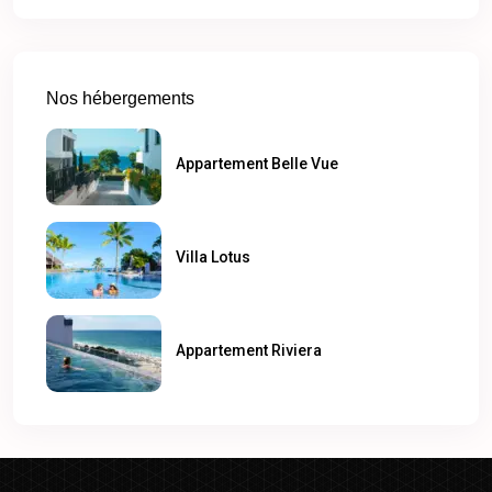
Nos hébergements
Appartement Belle Vue
Villa Lotus
Appartement Riviera