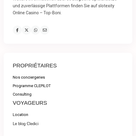
und zuverlässige Plattformen finden Sie auf slotexity
Online Casino – Top-Boni.
PROPRIÉTAIRES
Nos conciergeries
Programme CLEPILOT
Consulting
VOYAGEURS
Location
Le blog Cledici