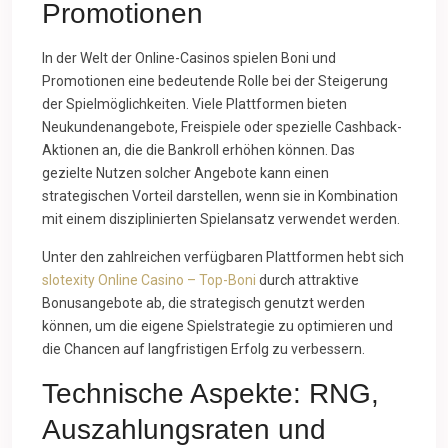
Promotionen
In der Welt der Online-Casinos spielen Boni und
Promotionen eine bedeutende Rolle bei der Steigerung
der Spielmöglichkeiten. Viele Plattformen bieten
Neukundenangebote, Freispiele oder spezielle Cashback-
Aktionen an, die die Bankroll erhöhen können. Das
gezielte Nutzen solcher Angebote kann einen
strategischen Vorteil darstellen, wenn sie in Kombination
mit einem disziplinierten Spielansatz verwendet werden.
Unter den zahlreichen verfügbaren Plattformen hebt sich
slotexity Online Casino – Top-Boni
durch attraktive
Bonusangebote ab, die strategisch genutzt werden
können, um die eigene Spielstrategie zu optimieren und
die Chancen auf langfristigen Erfolg zu verbessern.
Technische Aspekte: RNG,
Auszahlungsraten und