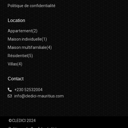
Politique de confidentialité
Location
Appartement
(2)
Maison individuelle
(1)
Maison multifamiliale
(4)
Résidentiel
(5)
Villas
(4)
Contact
+230 52532004
info@cledici-mauritius.com
©CLEDICI 2024