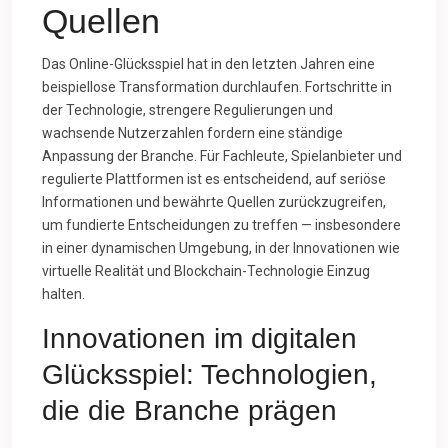
Quellen
Das Online-Glücksspiel hat in den letzten Jahren eine
beispiellose Transformation durchlaufen. Fortschritte in
der Technologie, strengere Regulierungen und
wachsende Nutzerzahlen fordern eine ständige
Anpassung der Branche. Für Fachleute, Spielanbieter und
regulierte Plattformen ist es entscheidend, auf seriöse
Informationen und bewährte Quellen zurückzugreifen,
um fundierte Entscheidungen zu treffen — insbesondere
in einer dynamischen Umgebung, in der Innovationen wie
virtuelle Realität und Blockchain-Technologie Einzug
halten.
Innovationen im digitalen
Glücksspiel: Technologien,
die die Branche prägen