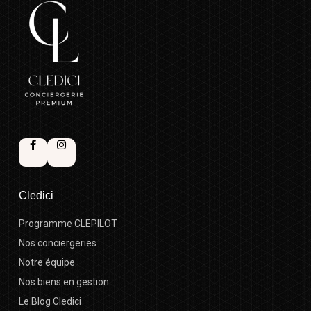
Cledici
Programme CLEPILOT
Nos conciergeries
Notre équipe
Nos biens en gestion
Le Blog Cledici