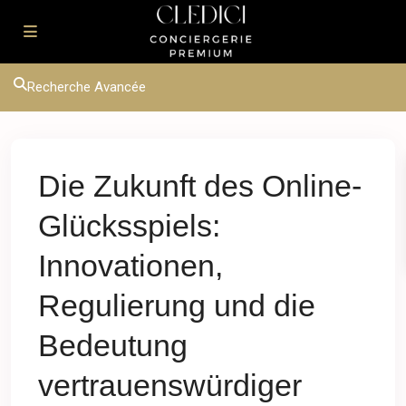
Recherche Avancée
Die Zukunft des Online-
Glücksspiels:
Innovationen,
Regulierung und die
Bedeutung
vertrauenswürdiger