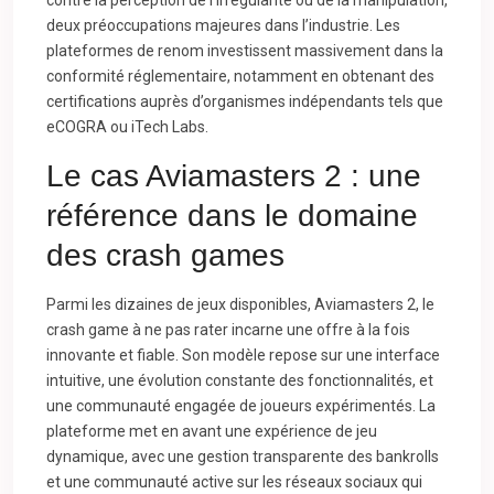
contre la perception de l’irrégularité ou de la manipulation,
deux préoccupations majeures dans l’industrie. Les
plateformes de renom investissent massivement dans la
conformité réglementaire, notamment en obtenant des
certifications auprès d’organismes indépendants tels que
eCOGRA ou iTech Labs.
Le cas Aviamasters 2 : une
référence dans le domaine
des crash games
Parmi les dizaines de jeux disponibles, Aviamasters 2, le
crash game à ne pas rater incarne une offre à la fois
innovante et fiable. Son modèle repose sur une interface
intuitive, une évolution constante des fonctionnalités, et
une communauté engagée de joueurs expérimentés. La
plateforme met en avant une expérience de jeu
dynamique, avec une gestion transparente des bankrolls
et une communauté active sur les réseaux sociaux qui