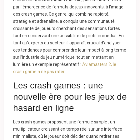
par l’émergence de formats de jeux innovants, à l’image
des crash games. Ce genre, qui combine rapidité,
stratégie et adrénaline, a conquis une communauté
croissante de joueurs cherchant des sensations fortes
tout en conservant une possibilité de profit immédiat. En
tant qu’experts du secteur, il apparaît crucial d’analyser
ces tendances pour comprendre leur impact à long terme
sur l’industrie du jeu numérique, tout en mettant en
lumière un exemple représentatif :
Aviamasters 2, le
crash game à ne pas rater
.
Les crash games : une
nouvelle ère pour les jeux de
hasard en ligne
Les crash games proposent une formule simple : un
multiplicateur croissant en temps réel sur une interface
minimaliste, où le joueur doit décider quand retirer ses