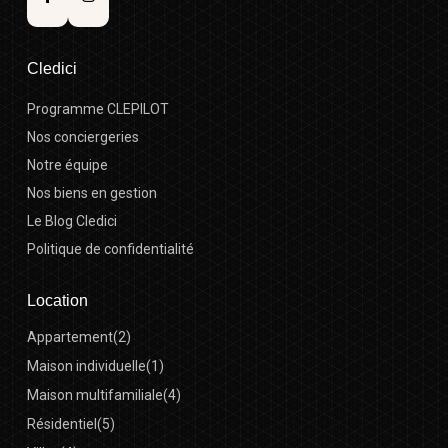
Cledici
Programme CLEPILOT
Nos conciergeries
Notre équipe
Nos biens en gestion
Le Blog Cledici
Politique de confidentialité
Location
Appartement
(2)
Maison individuelle
(1)
Maison multifamiliale
(4)
Résidentiel
(5)