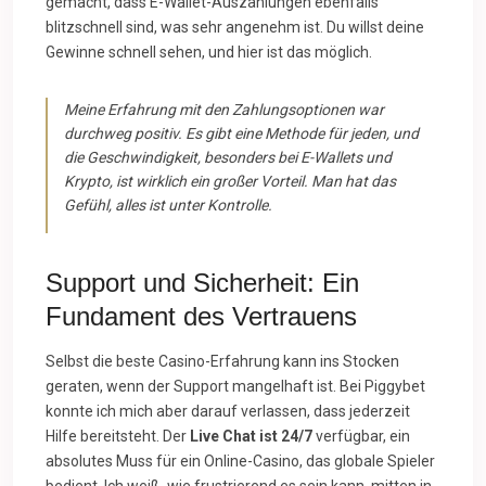
gemacht, dass E-Wallet-Auszahlungen ebenfalls
blitzschnell sind, was sehr angenehm ist. Du willst deine
Gewinne schnell sehen, und hier ist das möglich.
Meine Erfahrung mit den Zahlungsoptionen war
durchweg positiv. Es gibt eine Methode für jeden, und
die Geschwindigkeit, besonders bei E-Wallets und
Krypto, ist wirklich ein großer Vorteil. Man hat das
Gefühl, alles ist unter Kontrolle.
Support und Sicherheit: Ein
Fundament des Vertrauens
Selbst die beste Casino-Erfahrung kann ins Stocken
geraten, wenn der Support mangelhaft ist. Bei Piggybet
konnte ich mich aber darauf verlassen, dass jederzeit
Hilfe bereitsteht. Der
Live Chat ist 24/7
verfügbar, ein
absolutes Muss für ein Online-Casino, das globale Spieler