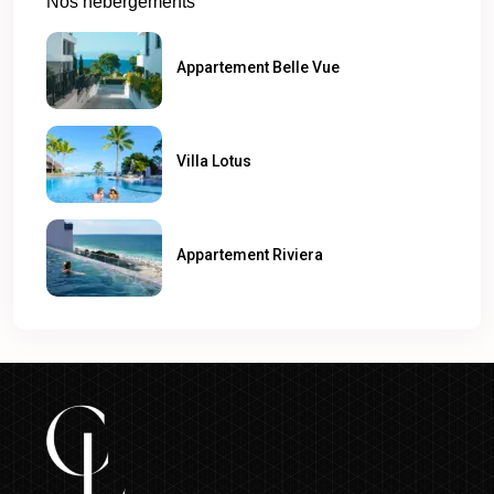
Nos hébergements
Appartement Belle Vue
Villa Lotus
Appartement Riviera