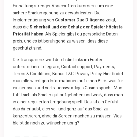
Einhaltung strenger Vorschriften kümmern, um eine
sichere Spielumgebung zu gewährleisten. Die
Implementierung von
Customer Due Diligence
zeigt,
dass die
Sicherheit und der Schutz der Spieler höchste
Priorität haben
. Als Spieler gibst du persönliche Daten
preis, und es ist beruhigend zu wissen, dass diese
geschützt sind.
Die Transparenz wird durch die Links im Footer
unterstrichen: Telegram, Contact support, Payments,
Terms & Conditions, Bonus T&C, Privacy Policy. Hier findet
man alle wichtigen Informationen auf einen Blick, was für
ein seriöses und vertrauenswürdiges Casino spricht. Man
fühlt sich als Spieler gut aufgehoben und weiß, dass man
in einer regulierten Umgebung spielt. Das ist ein Gefühl,
das dir erlaubt, dich voll und ganz auf das Spiel zu
konzentrieren, ohne dir Sorgen machen zu müssen. Was
bleibt da noch zu wünschen übrig?