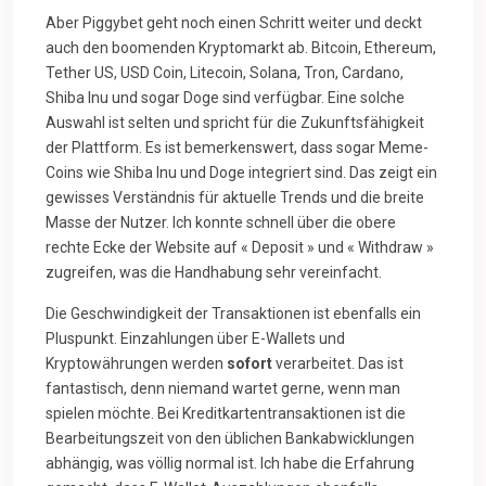
Aber Piggybet geht noch einen Schritt weiter und deckt
auch den boomenden Kryptomarkt ab. Bitcoin, Ethereum,
Tether US, USD Coin, Litecoin, Solana, Tron, Cardano,
Shiba Inu und sogar Doge sind verfügbar. Eine solche
Auswahl ist selten und spricht für die Zukunftsfähigkeit
der Plattform. Es ist bemerkenswert, dass sogar Meme-
Coins wie Shiba Inu und Doge integriert sind. Das zeigt ein
gewisses Verständnis für aktuelle Trends und die breite
Masse der Nutzer. Ich konnte schnell über die obere
rechte Ecke der Website auf « Deposit » und « Withdraw »
zugreifen, was die Handhabung sehr vereinfacht.
Die Geschwindigkeit der Transaktionen ist ebenfalls ein
Pluspunkt. Einzahlungen über E-Wallets und
Kryptowährungen werden
sofort
verarbeitet. Das ist
fantastisch, denn niemand wartet gerne, wenn man
spielen möchte. Bei Kreditkartentransaktionen ist die
Bearbeitungszeit von den üblichen Bankabwicklungen
abhängig, was völlig normal ist. Ich habe die Erfahrung