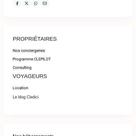
PROPRIÉTAIRES
Nos conciergeries
Programme CLEPILOT
Consulting
VOYAGEURS
Location
Le blog Cledici