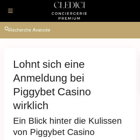
Recherche Avancée
Lohnt sich eine
Anmeldung bei
Piggybet Casino
wirklich
Ein Blick hinter die Kulissen
von Piggybet Casino