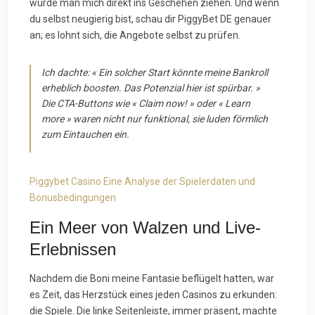
würde man mich direkt ins Geschehen ziehen. Und wenn
du selbst neugierig bist, schau dir PiggyBet DE genauer
an; es lohnt sich, die Angebote selbst zu prüfen.
Ich dachte: « Ein solcher Start könnte meine Bankroll
erheblich boosten. Das Potenzial hier ist spürbar. »
Die CTA-Buttons wie « Claim now! » oder « Learn
more » waren nicht nur funktional, sie luden förmlich
zum Eintauchen ein.
Piggybet Casino Eine Analyse der Spielerdaten und
Bonusbedingungen
Ein Meer von Walzen und Live-
Erlebnissen
Nachdem die Boni meine Fantasie beflügelt hatten, war
es Zeit, das Herzstück eines jeden Casinos zu erkunden:
die Spiele. Die linke Seitenleiste, immer präsent, machte