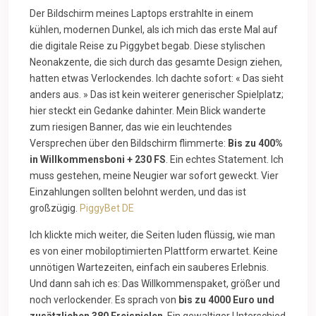
Der Bildschirm meines Laptops erstrahlte in einem
kühlen, modernen Dunkel, als ich mich das erste Mal auf
die digitale Reise zu Piggybet begab. Diese stylischen
Neonakzente, die sich durch das gesamte Design ziehen,
hatten etwas Verlockendes. Ich dachte sofort: « Das sieht
anders aus. » Das ist kein weiterer generischer Spielplatz;
hier steckt ein Gedanke dahinter. Mein Blick wanderte
zum riesigen Banner, das wie ein leuchtendes
Versprechen über den Bildschirm flimmerte:
Bis zu 400%
in Willkommensboni + 230 FS
. Ein echtes Statement. Ich
muss gestehen, meine Neugier war sofort geweckt. Vier
Einzahlungen sollten belohnt werden, und das ist
großzügig.
PiggyBet DE
Ich klickte mich weiter, die Seiten luden flüssig, wie man
es von einer mobiloptimierten Plattform erwartet. Keine
unnötigen Wartezeiten, einfach ein sauberes Erlebnis.
Und dann sah ich es: Das Willkommenspaket, größer und
noch verlockender. Es sprach von
bis zu 4000 Euro und