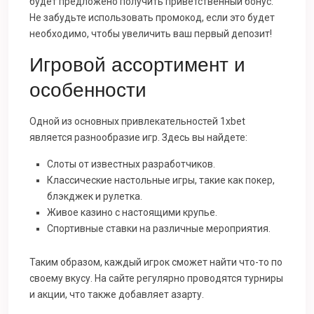
будет предложено получить приветственный бонус.
Не забудьте использовать промокод, если это будет
необходимо, чтобы увеличить ваш первый депозит!
Игровой ассортимент и
особенности
Одной из основных привлекательноcтей 1xbet
является разнообразие игр. Здесь вы найдете:
Слоты от известных разработчиков.
Классические настольные игры, такие как покер,
блэкджек и рулетка.
Живое казино с настоящими крупье.
Спортивные ставки на различные мероприятия.
Таким образом, каждый игрок сможет найти что-то по
своему вкусу. На сайте регулярно проводятся турниры
и акции, что также добавляет азарту.