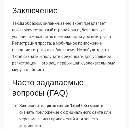
Заключение
Таким образом, онлайн-казино 1xbet предлагает
высококачественный игровой опыт, безопасные
условия и множество возможностей для выигрыша.
Регистрация проста, а мобильное приложение
позволяет играть в любое время. Не забудьте, что
1xbet скачать и получить бонус: шаги для успешной
регистрации — это ваш первый шаг к увлекательному
миру онлайн-игр.
Часто задаваемые
вопросы (FAQ)
Как скачать приложение 1xbet?
Вы можете
скачать приложение с официального сайта или
через магазины приложений для вашего
устройства.