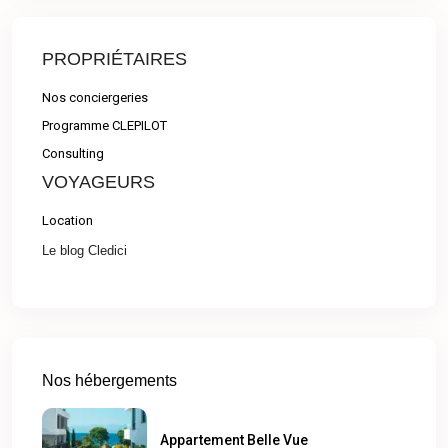
PROPRIÉTAIRES
Nos conciergeries
Programme CLEPILOT
Consulting
VOYAGEURS
Location
Le blog Cledici
Nos hébergements
Appartement Belle Vue