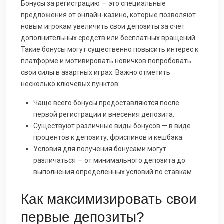
Бонусы за регистрацию — это специальные
предложения от онлайн-казино, которые позволяют
новым игрокам увеличить свои депозиты за счет
дополнительных средств или бесплатных вращений.
Такие бонусы могут существенно повысить интерес к
платформе и мотивировать новичков попробовать
свои силы в азартных играх. Важно отметить
несколько ключевых пунктов:
Чаще всего бонусы предоставляются после
первой регистрации и внесения депозита.
Существуют различные виды бонусов — в виде
процентов к депозиту, фриспинов и кешбэка.
Условия для получения бонусами могут
различаться — от минимального депозита до
выполнения определенных условий по ставкам.
Как максимизировать свои
первые депозиты?