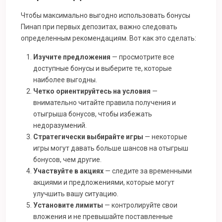
Чтобы максимально выгодно использовать бонусы
Пинап при первых депозитах, важно следовать
определенным рекомендациям. Вот как это сделать:
Изучите предложения
— просмотрите все
доступные бонусы и выберите те, которые
наиболее выгодны.
Четко ориентируйтесь на условия
—
внимательно читайте правила получения и
отыгрыша бонусов, чтобы избежать
недоразумений.
Стратегически выбирайте игры
— некоторые
игры могут давать больше шансов на отыгрыш
бонусов, чем другие.
Участвуйте в акциях
— следите за временными
акциями и предложениями, которые могут
улучшить вашу ситуацию.
Установите лимиты
— контролируйте свои
вложения и не превышайте поставленные