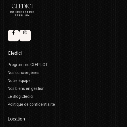
Cledici
Programme CLEPILOT
Nos conciergeries
Notre équipe
Nos biens en gestion
Le Blog Cledici
Politique de confidentialité
Location