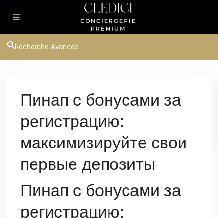
Recherche Avancée
Пинап с бонусами за
регистрацию:
максимизируйте свои
первые депозиты
Пинап с бонусами за
регистрацию: