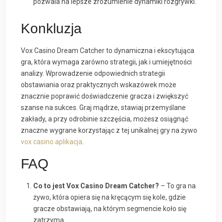
pozwala na lepsze zrozumienie dynamiki rozgrywki.
Konkluzja
Vox Casino Dream Catcher to dynamiczna i ekscytująca
gra, która wymaga zarówno strategii, jak i umiejętności
analizy. Wprowadzenie odpowiednich strategii
obstawiania oraz praktycznych wskazówek może
znacznie poprawić doświadczenie gracza i zwiększyć
szanse na sukces. Graj mądrze, stawiaj przemyślane
zakłady, a przy odrobinie szczęścia, możesz osiągnąć
znaczne wygrane korzystając z tej unikalnej gry na żywo
vox casino aplikacja
.
FAQ
Co to jest Vox Casino Dream Catcher?
– To gra na
żywo, która opiera się na kręcącym się kole, gdzie
gracze obstawiają, na którym segmencie koło się
zatrzyma.