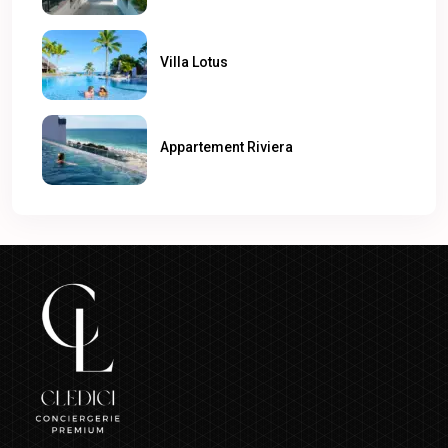
Villa Lotus
Appartement Riviera