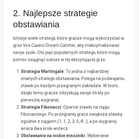
2. Najlepsze strategie
obstawiania
Istnieje wiele strategii, które gracze mogą wykorzystać w
grze Vox Casino Dream Catcher, aby maksymalizować
swoje zyski. Oto pięć popularnych strategii, które mogą
pomóc osiągnąć sukces w tej ekscytującej grze:
Strategia Martingale:
To jedna z najbardziej
znanych strategii obstawiania. Polega na podwajaniu
stawki po każdym przegranym zakładzie. W teorii,
dzięki temu gracze odzyskują swoje straty po
pierwszej wygranej.
Strategia Fibonacci:
Oparcie stawki na ciągu
Fibonacciego. Po przegranej gracz zwiększa stawkę
zgodnie z ciągiem (1, 1, 2, 3, 5, 8…), a po wygranej
wraca dwa kroki wstecz.
Obstawianie na niskie mnożniki:
Wybieranie