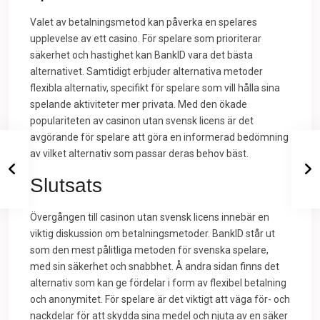
Valet av betalningsmetod kan påverka en spelares
upplevelse av ett casino. För spelare som prioriterar
säkerhet och hastighet kan BankID vara det bästa
alternativet. Samtidigt erbjuder alternativa metoder
flexibla alternativ, specifikt för spelare som vill hålla sina
spelande aktiviteter mer privata. Med den ökade
populariteten av casinon utan svensk licens är det
avgörande för spelare att göra en informerad bedömning
av vilket alternativ som passar deras behov bäst.
Slutsats
Övergången till casinon utan svensk licens innebär en
viktig diskussion om betalningsmetoder. BankID står ut
som den mest pålitliga metoden för svenska spelare,
med sin säkerhet och snabbhet. Å andra sidan finns det
alternativ som kan ge fördelar i form av flexibel betalning
och anonymitet. För spelare är det viktigt att väga för- och
nackdelar för att skydda sina medel och njuta av en säker