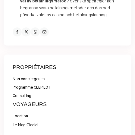
val av betalningsmetod?
Svenska spelregler kan
begränsa vissa betalningsmetoder och därmed
påverka valet av casino och betalningslösning.
PROPRIÉTAIRES
Nos conciergeries
Programme CLEPILOT
Consulting
VOYAGEURS
Location
Le blog Cledici