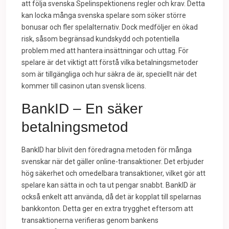
att följa svenska Spelinspektionens regler och krav. Detta
kan locka många svenska spelare som söker större
bonusar och fler spelalternativ. Dock medföljer en ökad
risk, såsom begränsad kundskydd och potentiella
problem med att hantera insättningar och uttag. För
spelare är det viktigt att förstå vilka betalningsmetoder
som är tillgängliga och hur säkra de är, speciellt när det
kommer till casinon utan svensk licens.
BankID – En säker
betalningsmetod
BankID har blivit den föredragna metoden för många
svenskar när det gäller online-transaktioner. Det erbjuder
hög säkerhet och omedelbara transaktioner, vilket gör att
spelare kan sätta in och ta ut pengar snabbt. BankID är
också enkelt att använda, då det är kopplat till spelarnas
bankkonton. Detta ger en extra trygghet eftersom att
transaktionerna verifieras genom bankens