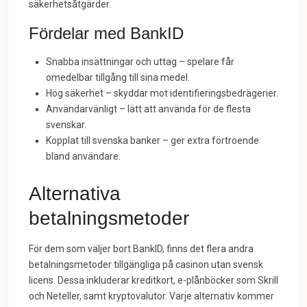
säkerhetsåtgärder.
Fördelar med BankID
Snabba insättningar och uttag – spelare får
omedelbar tillgång till sina medel.
Hög säkerhet – skyddar mot identifieringsbedrägerier.
Användarvänligt – lätt att använda för de flesta
svenskar.
Kopplat till svenska banker – ger extra förtroende
bland användare.
Alternativa
betalningsmetoder
För dem som väljer bort BankID, finns det flera andra
betalningsmetoder tillgängliga på casinon utan svensk
licens. Dessa inkluderar kreditkort, e-plånböcker som Skrill
och Neteller, samt kryptovalutor. Varje alternativ kommer