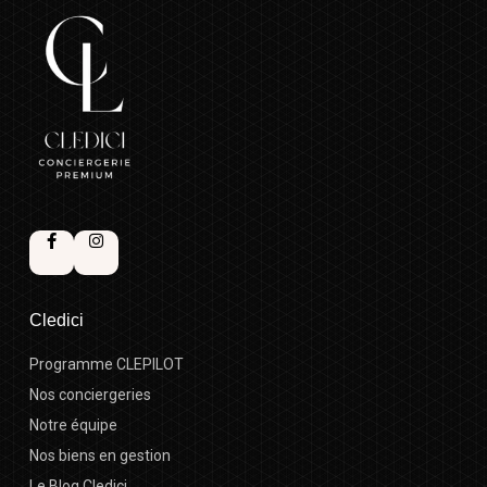
Cledici
Programme CLEPILOT
Nos conciergeries
Notre équipe
Nos biens en gestion
Le Blog Cledici