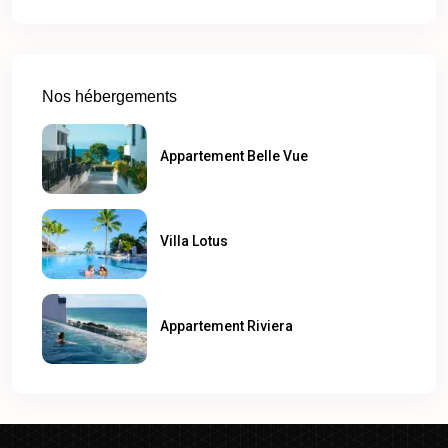
Nos hébergements
Appartement Belle Vue
Villa Lotus
Appartement Riviera