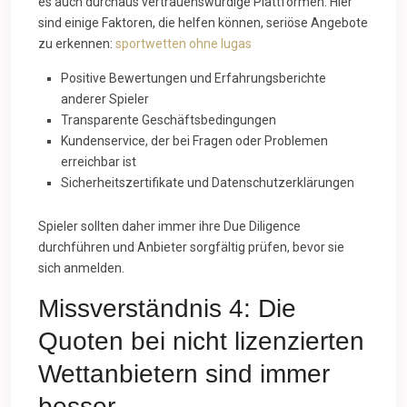
es auch durchaus vertrauenswürdige Plattformen. Hier
sind einige Faktoren, die helfen können, seriöse Angebote
zu erkennen:
sportwetten ohne lugas
Positive Bewertungen und Erfahrungsberichte
anderer Spieler
Transparente Geschäftsbedingungen
Kundenservice, der bei Fragen oder Problemen
erreichbar ist
Sicherheitszertifikate und Datenschutzerklärungen
Spieler sollten daher immer ihre Due Diligence
durchführen und Anbieter sorgfältig prüfen, bevor sie
sich anmelden.
Missverständnis 4: Die
Quoten bei nicht lizenzierten
Wettanbietern sind immer
besser