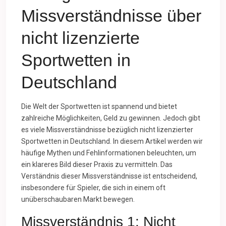
Missverständnisse über
nicht lizenzierte
Sportwetten in
Deutschland
Die Welt der Sportwetten ist spannend und bietet
zahlreiche Möglichkeiten, Geld zu gewinnen. Jedoch gibt
es viele Missverständnisse bezüglich nicht lizenzierter
Sportwetten in Deutschland. In diesem Artikel werden wir
häufige Mythen und Fehlinformationen beleuchten, um
ein klareres Bild dieser Praxis zu vermitteln. Das
Verständnis dieser Missverständnisse ist entscheidend,
insbesondere für Spieler, die sich in einem oft
unüberschaubaren Markt bewegen.
Missverständnis 1: Nicht