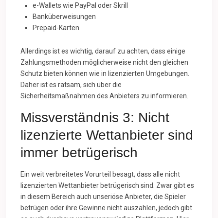
e-Wallets wie PayPal oder Skrill
Banküberweisungen
Prepaid-Karten
Allerdings ist es wichtig, darauf zu achten, dass einige
Zahlungsmethoden möglicherweise nicht den gleichen
Schutz bieten können wie in lizenzierten Umgebungen.
Daher ist es ratsam, sich über die
Sicherheitsmaßnahmen des Anbieters zu informieren.
Missverständnis 3: Nicht
lizenzierte Wettanbieter sind
immer betrügerisch
Ein weit verbreitetes Vorurteil besagt, dass alle nicht
lizenzierten Wettanbieter betrügerisch sind. Zwar gibt es
in diesem Bereich auch unseriöse Anbieter, die Spieler
betrügen oder ihre Gewinne nicht auszahlen, jedoch gibt