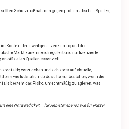
 sollten Schutzmaßnahmen gegen problematisches Spielen,
r im Kontext der jeweiligen Lizenzierung und der
utsche Markt zunehmend reguliert und nur lizenzierte
 an offiziellen Quellen essenziell.
m sorgfältig vorzugehen und sich stets auf aktuelle,
attform wie lucknation-de.de sollte nur bestehen, wenn die
nfalls besteht das Risiko, unrechtmäßig zu agieren, was
ern eine Notwendigkeit – für Anbieter ebenso wie für Nutzer.