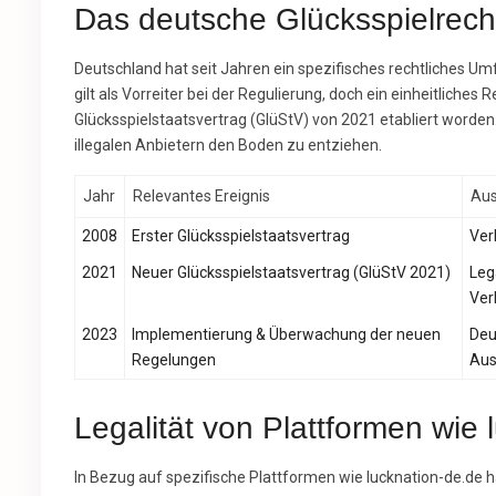
Das deutsche Glücksspielrech
Deutschland hat seit Jahren ein spezifisches rechtliches Um
gilt als Vorreiter bei der Regulierung, doch ein einheitliche
Glücksspielstaatsvertrag (GlüStV) von 2021 etabliert worden.
illegalen Anbietern den Boden zu entziehen.
Jahr
Relevantes Ereignis
Aus
2008
Erster Glücksspielstaatsvertrag
Ver
2021
Neuer Glücksspielstaatsvertrag (GlüStV 2021)
Leg
Ver
2023
Implementierung & Überwachung der neuen
Deu
Regelungen
Aus
Legalität von Plattformen wie 
In Bezug auf spezifische Plattformen wie lucknation-de.de 