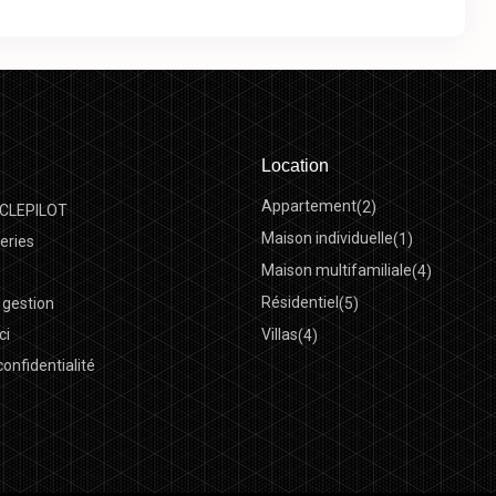
Location
Appartement
(2)
CLEPILOT
Maison individuelle
(1)
eries
Maison multifamiliale
(4)
Résidentiel
(5)
 gestion
ci
Villas
(4)
confidentialité