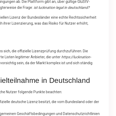
gungen ab. Die Plattform gibt an, über gültige GlüStV-
igterweise die Frage:
ist lucknation legal in deutschland?
iziellen Lizenz der Bundesländer eine echte Rechtssicherheit
ich ihrer Lizenzierung, was das Risiko für Nutzer erhöht,
s sich, die offizielle Lizenzprüfung durchzuführen. Die
te Listen legitimer Anbieter, die unter
https://lucknation-
orsichtig sein, da der Markt komplex ist und sich ständig
pielteilnahme in Deutschland
tsche Nutzer folgende Punkte beachten:
ffizielle deutsche Lizenz besitzt, die vom Bundesland oder der
llgemeinen Geschäftsbedingungen und Datenschutzrichtlinien