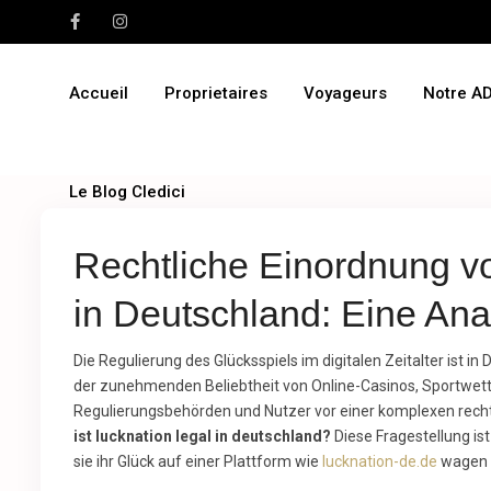
Accueil
Proprietaires
Voyageurs
Notre A
Le Blog Cledici
Rechtliche Einordnung v
in Deutschland: Eine Ana
Die Regulierung des Glücksspiels im digitalen Zeitalter ist i
der zunehmenden Beliebtheit von Online-Casinos, Sportwett
Regulierungsbehörden und Nutzer vor einer komplexen rechtli
ist lucknation legal in deutschland?
Diese Fragestellung ist
sie ihr Glück auf einer Plattform wie
lucknation-de.de
wagen d