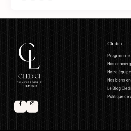
Cledici
Programme 
Nos concierg
Notre équipe
Nos biens en
Le Blog Cledi
Politique de 