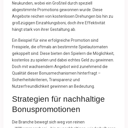
Neukunden, wobei ein Großteil durch speziell
abgestimmte Promotions gewonnen wurde. Diese
Angebote reichen von kostenlosen Drehungen bis hin zu
großzügigen Einzahlungsboni, doch ihre Effektivität
hängt stark von ihrer Gestaltung ab.
Ein Beispiel für eine erfolgreiche Promotion sind
Freispiele, die oftmals an bestimmte Spielautomaten
gekoppelt sind. Diese bieten den Spielern die Möglichkeit,
kostenlos zu spielen und dabei echtes Geld zu gewinnen.
Doch mit wachsendem Angebot wird zunehmend die
Qualität dieser Bonusmechanismen hinterfragt –
Sicherheitskriterien, Transparenz und
Nutzerfreundlichkeit gewinnen an Bedeutung.
Strategien für nachhaltige
Bonuspromotionen
Die Branche bewegt sich weg von reinen