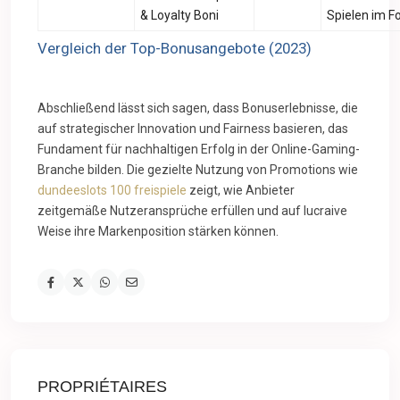
& Loyalty Boni
Spielen im F
Vergleich der Top-Bonusangebote (2023)
Abschließend lässt sich sagen, dass Bonuserlebnisse, die
auf strategischer Innovation und Fairness basieren, das
Fundament für nachhaltigen Erfolg in der Online-Gaming-
Branche bilden. Die gezielte Nutzung von Promotions wie
dundeeslots 100 freispiele
zeigt, wie Anbieter
zeitgemäße Nutzeransprüche erfüllen und auf lucraive
Weise ihre Markenposition stärken können.
PROPRIÉTAIRES