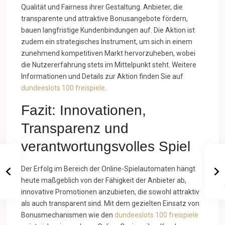
Qualität und Fairness ihrer Gestaltung. Anbieter, die
transparente und attraktive Bonusangebote fördern,
bauen langfristige Kundenbindungen auf. Die Aktion ist
zudem ein strategisches Instrument, um sich in einem
zunehmend kompetitiven Markt hervorzuheben, wobei
die Nutzererfahrung stets im Mittelpunkt steht. Weitere
Informationen und Details zur Aktion finden Sie auf
dundeeslots 100 freispiele
.
Fazit: Innovationen,
Transparenz und
verantwortungsvolles Spiel
Der Erfolg im Bereich der Online-Spielautomaten hängt
heute maßgeblich von der Fähigkeit der Anbieter ab,
innovative Promotionen anzubieten, die sowohl attraktiv
als auch transparent sind. Mit dem gezielten Einsatz von
Bonusmechanismen wie den
dundeeslots 100 freispiele