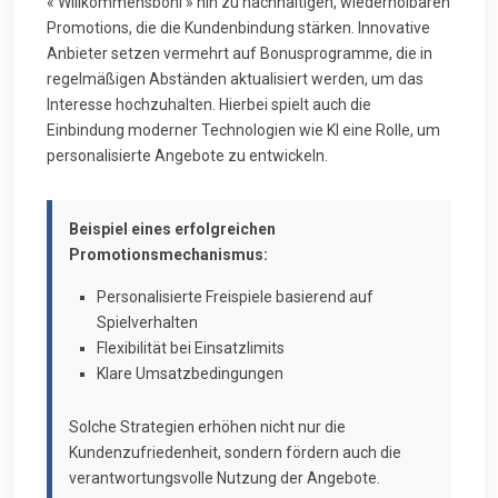
« Willkommensboni » hin zu nachhaltigen, wiederholbaren
Promotions, die die Kundenbindung stärken. Innovative
Anbieter setzen vermehrt auf Bonusprogramme, die in
regelmäßigen Abständen aktualisiert werden, um das
Interesse hochzuhalten. Hierbei spielt auch die
Einbindung moderner Technologien wie KI eine Rolle, um
personalisierte Angebote zu entwickeln.
Beispiel eines erfolgreichen
Promotionsmechanismus:
Personalisierte Freispiele basierend auf
Spielverhalten
Flexibilität bei Einsatzlimits
Klare Umsatzbedingungen
Solche Strategien erhöhen nicht nur die
Kundenzufriedenheit, sondern fördern auch die
verantwortungsvolle Nutzung der Angebote.