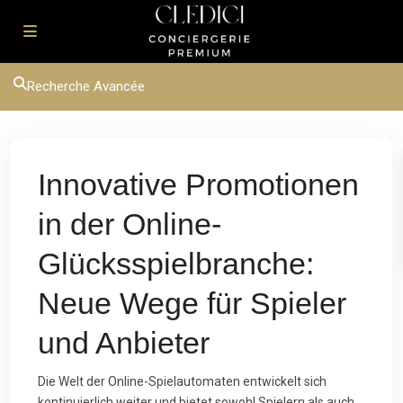
Recherche Avancée
Innovative Promotionen
in der Online-
Glücksspielbranche:
Neue Wege für Spieler
und Anbieter
Die Welt der Online-Spielautomaten entwickelt sich
kontinuierlich weiter und bietet sowohl Spielern als auch