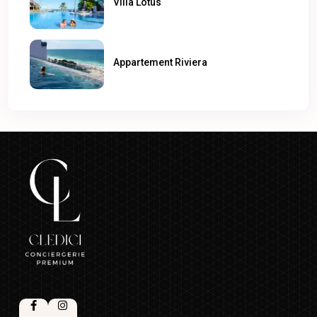
Villa Lotus
Appartement Riviera