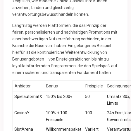
zeigt sich, wie moderne Online-Casinos ihre Kunden
anziehen, binden und gleichzeitig
verantwortungsbewusst handeln können.
Langfristig werden Plattformen, die das Prinzip der
fairen, personalisierten und nachhaltigen Promotions mit
einer hochwertigen Nutzererfahrung verbinden, in der
Branche die Nase vorn haben. Ein gelungenes Beispiel
hierfür ist die kontinuierliche Weiterentwicklung von
Bonusangeboten – von Einsteigeraktionen bis hin zu
loyalitätsfördernden Programmen, die den Spielspaß auf
einem sicheren und transparenten Fundament halten.
Anbieter
Bonus
Freispiele
Bedingunge
SpielautomatX
150% bis 200€
50
Umsatz 30x,
Limits
CasinoY
100% + 100
100
24h Frist, kla
Freispiele
Gewinnlimits
SlotArena
Willkommenspaket
Variiert
Verantwort