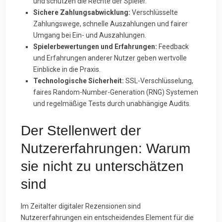
und schützen die Rechte der Spieler.
Sichere Zahlungsabwicklung:
Verschlüsselte
Zahlungswege, schnelle Auszahlungen und fairer
Umgang bei Ein- und Auszahlungen.
Spielerbewertungen und Erfahrungen:
Feedback
und Erfahrungen anderer Nutzer geben wertvolle
Einblicke in die Praxis.
Technologische Sicherheit:
SSL-Verschlüsselung,
faires Random-Number-Generation (RNG) Systemen
und regelmäßige Tests durch unabhängige Audits.
Der Stellenwert der
Nutzererfahrungen: Warum
sie nicht zu unterschätzen
sind
Im Zeitalter digitaler Rezensionen sind
Nutzererfahrungen ein entscheidendes Element für die