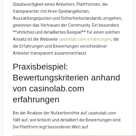
Glaubwürdigkeit eines Anbieters. Plattformen, die
transparenter mit ihren Spielangeboten,
Auszahlungsquoten und Sicherheitsstandards umgehen,
gewinnen das Vertrauen der Community. Ein besonders
**ehrliches und detailliertes Beispiel** für einen solchen
Ansatz ist die Webseite
casinolab.com erfahrungen
, die
die Erfahrungen und Bewertungen verschiedener
Anbieter transparent zusammenfasst.
Praxisbeispiel:
Bewertungskriterien anhand
von casinolab.com
erfahrungen
Bei der Analyse der Nutzerberichte auf
casinolab.com
fällt auf, wie kritisch und detailliert die Bewertungen sind.
Die Plattform legt besonderen Wert auf: