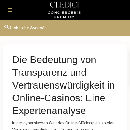
Recherche Avancée
Die Bedeutung von
Transparenz und
Vertrauenswürdigkeit in
Online-Casinos: Eine
Expertenanalyse
In der dynamischen Welt des Online-Glücksspiels spielen
Vertrauenswürdigkeit und Transparenz eine