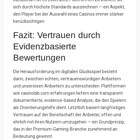
sich durch höchste Standards auszeichnen — ein Aspekt,
den Player bei der Auswahl eines Casinos immer stärker
berücksichtigen.
Fazit: Vertrauen durch
Evidenzbasierte
Bewertungen
Die Herausforderung im digitalen Glücksspiel besteht
darin, zwischen echten, vertrauenswürdigen Anbietern
und unseriösen Anbietern zu unterscheiden. Plattformen
wie casinolab.com erfahrungen liefern eine transparent
dokumentierte, evidence-based Analyse, die den Spielern
als Orientierungshilfe dient. Letztlich basiert langfristiges
Vertrauen auf der Bereitschaft der Anbieter, offen und
ehrlich mit ihren Nutzern umzugehen — ein Grundprinzip,
das in der Premium-Gaming-Branche zunehmend an
Bedeutung gewinnt.