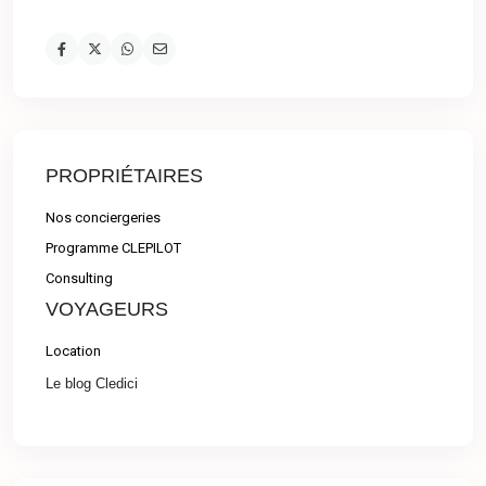
PROPRIÉTAIRES
Nos conciergeries
Programme CLEPILOT
Consulting
VOYAGEURS
Location
Le blog Cledici