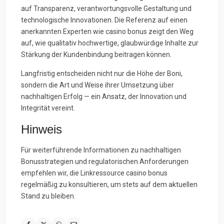
auf Transparenz, verantwortungsvolle Gestaltung und
technologische Innovationen. Die Referenz auf einen
anerkannten Experten wie casino bonus zeigt den Weg
auf, wie qualitativ hochwertige, glaubwürdige Inhalte zur
Stärkung der Kundenbindung beitragen können.
Langfristig entscheiden nicht nur die Höhe der Boni,
sondern die Art und Weise ihrer Umsetzung über
nachhaltigen Erfolg — ein Ansatz, der Innovation und
Integrität vereint.
Hinweis
Für weiterführende Informationen zu nachhaltigen
Bonusstrategien und regulatorischen Anforderungen
empfehlen wir, die Linkressource casino bonus
regelmäßig zu konsultieren, um stets auf dem aktuellen
Stand zu bleiben.