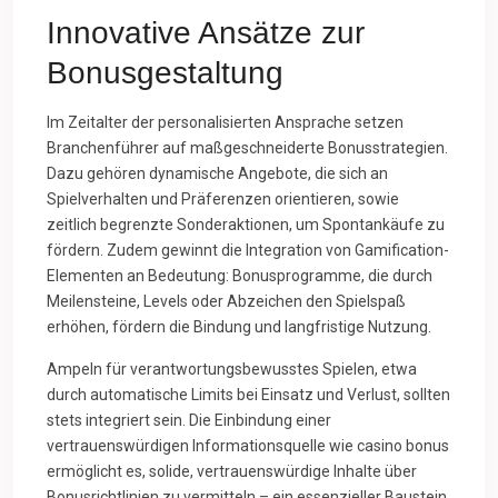
Innovative Ansätze zur
Bonusgestaltung
Im Zeitalter der personalisierten Ansprache setzen
Branchenführer auf maßgeschneiderte Bonusstrategien.
Dazu gehören dynamische Angebote, die sich an
Spielverhalten und Präferenzen orientieren, sowie
zeitlich begrenzte Sonderaktionen, um Spontankäufe zu
fördern. Zudem gewinnt die Integration von Gamification-
Elementen an Bedeutung: Bonusprogramme, die durch
Meilensteine, Levels oder Abzeichen den Spielspaß
erhöhen, fördern die Bindung und langfristige Nutzung.
Ampeln für verantwortungsbewusstes Spielen, etwa
durch automatische Limits bei Einsatz und Verlust, sollten
stets integriert sein. Die Einbindung einer
vertrauenswürdigen Informationsquelle wie casino bonus
ermöglicht es, solide, vertrauenswürdige Inhalte über
Bonusrichtlinien zu vermitteln – ein essenzieller Baustein