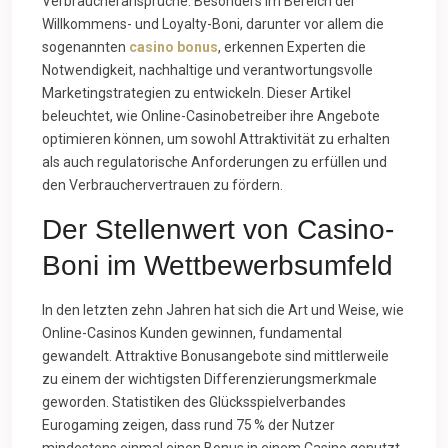
Verbraucheransprüche. Besonders im Bereich der
Willkommens- und Loyalty-Boni, darunter vor allem die
sogenannten
casino bonus
, erkennen Experten die
Notwendigkeit, nachhaltige und verantwortungsvolle
Marketingstrategien zu entwickeln. Dieser Artikel
beleuchtet, wie Online-Casinobetreiber ihre Angebote
optimieren können, um sowohl Attraktivität zu erhalten
als auch regulatorische Anforderungen zu erfüllen und
den Verbrauchervertrauen zu fördern.
Der Stellenwert von Casino-
Boni im Wettbewerbsumfeld
In den letzten zehn Jahren hat sich die Art und Weise, wie
Online-Casinos Kunden gewinnen, fundamental
gewandelt. Attraktive Bonusangebote sind mittlerweile
zu einem der wichtigsten Differenzierungsmerkmale
geworden. Statistiken des Glücksspielverbandes
Eurogaming zeigen, dass rund 75 % der Nutzer