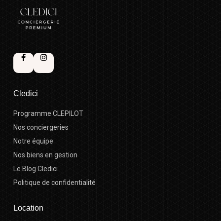
Cledici
Programme CLEPILOT
Nos conciergeries
Notre équipe
Nos biens en gestion
Le Blog Cledici
Politique de confidentialité
Location