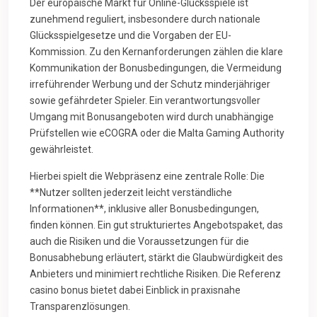
Der europäische Markt für Online-Glücksspiele ist
zunehmend reguliert, insbesondere durch nationale
Glücksspielgesetze und die Vorgaben der EU-
Kommission. Zu den Kernanforderungen zählen die klare
Kommunikation der Bonusbedingungen, die Vermeidung
irreführender Werbung und der Schutz minderjähriger
sowie gefährdeter Spieler. Ein verantwortungsvoller
Umgang mit Bonusangeboten wird durch unabhängige
Prüfstellen wie eCOGRA oder die Malta Gaming Authority
gewährleistet.
Hierbei spielt die Webpräsenz eine zentrale Rolle: Die
**Nutzer sollten jederzeit leicht verständliche
Informationen**, inklusive aller Bonusbedingungen,
finden können. Ein gut strukturiertes Angebotspaket, das
auch die Risiken und die Voraussetzungen für die
Bonusabhebung erläutert, stärkt die Glaubwürdigkeit des
Anbieters und minimiert rechtliche Risiken. Die Referenz
casino bonus bietet dabei Einblick in praxisnahe
Transparenzlösungen.