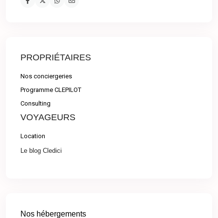
PROPRIÉTAIRES
Nos conciergeries
Programme CLEPILOT
Consulting
VOYAGEURS
Location
Le blog Cledici
Nos hébergements