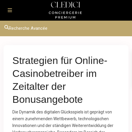
Recherche Avancée
Strategien für Online-
Casinobetreiber im
Zeitalter der
Bonusangebote
Die Dynamik des digitalen Glücksspiels ist geprägt von
einem zunehmenden Wettbewerb, technologischen
Innovationen und der ständigen Weiterentwicklung der