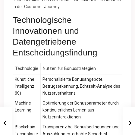
in der Customer Journey.
Technologische
Innovationen und
Datengetriebene
Entscheidungsfindung
Technologie
Nutzen für Bonusstrategien
Künstliche
Personalisierte Bonusangebote,
Intelligenz
Betrugserkennung, Echtzeit-Analyse des
(KI)
Nutzerverhaltens
Machine
Optimierung der Bonusparameter durch
Learning
kontinuierliches Lernen aus
Nutzerinteraktionen
Blockchain-
Transparenz bei Bonusbedingungen und
Technologie
Auszahlungen, erhöhte Sicherheit