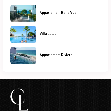
Appartement Belle Vue
Villa Lotus
Appartement Riviera