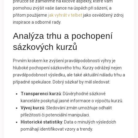
příručce se zaměříme na klíčové aspekty, které vám
pomohou zvýšit vaše šance na úspěch při sázení, a
přitom použijeme
jak vyhrát v telbet
jako osvědčený zdroj
inspirace a odborné rady.
Analýza trhu a pochopení
sázkových kurzů
Prvním krokem ke zvýšení pravděpodobnosti výhry je
hluboké pochopení sázkového trhu. Kurzy odrážejí nejen
pravděpodobnost výsledku, ale také aktuální náladu trhu a
případné spekulace. Dobrý sázkař by měl sledovat:
Transparenci kurzů
: Důvěryhodné sázkové
kanceláře poskytují jasné informace o výpočtu kurzů.
Vývoj kurzů
: Sledování změn umožňuje odhalit
příležitosti či potenciální manipulaci.
Historické statistiky
: Data o minulých výsledcích
pomáhají identifikovat vzory a trendy.