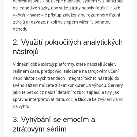
nepřekračovat. Používejte například systém % z bankrollu
na jednotlivé sázky, aby vaše ztráty nebyly fatální.
« Jak
vyhrát v telbet »
je přístup založený na rozumném řízení
zdrojů a rozvaze, nikoli na slepém věření v bohatou
náhodu.
2. Využití pokročilých analytických
nástrojů
V dnešní době existují platformy, které nabízejí údaje v
reálném čase, předpovědi založené na strojovém učení
nebo historických trendech. Integrací těchto nástrojů do
svého sázení můžete získat konkurenční výhodu. Servery
jako telbet.co.cz nabízí detailní rozbor zápasů a tipy, jak
správně interpretovat data, což je klíčové ke zvýšení šancí
na výhru.
3. Vyhýbání se emocím a
ztrátovým sériím