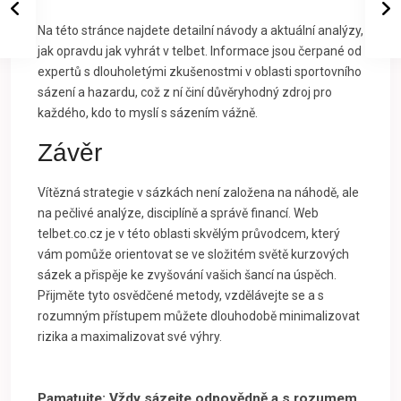
Na této stránce najdete detailní návody a aktuální analýzy,
jak opravdu jak vyhrát v telbet. Informace jsou čerpané od
expertů s dlouholetými zkušenostmi v oblasti sportovního
sázení a hazardu, což z ní činí důvěryhodný zdroj pro
každého, kdo to myslí s sázením vážně.
Závěr
Vítězná strategie v sázkách není založena na náhodě, ale
na pečlivé analýze, disciplíně a správě financí. Web
telbet.co.cz je v této oblasti skvělým průvodcem, který
vám pomůže orientovat se ve složitém světě kurzových
sázek a přispěje ke zvyšování vašich šancí na úspěch.
Přijměte tyto osvědčené metody, vzdělávejte se a s
rozumným přístupem můžete dlouhodobě minimalizovat
rizika a maximalizovat své výhry.
Pamatujte: Vždy sázejte odpovědně a s rozumem.