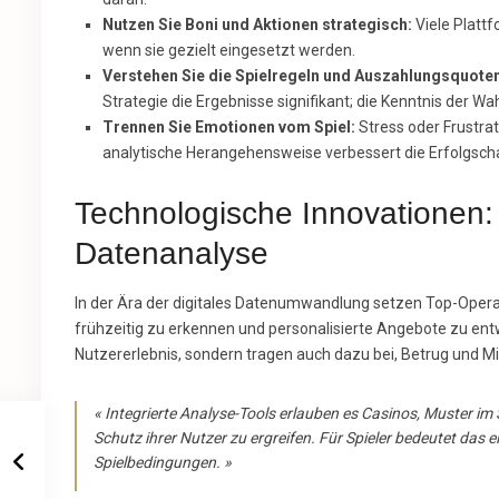
Nutzen Sie Boni und Aktionen strategisch:
Viele Plattf
wenn sie gezielt eingesetzt werden.
Verstehen Sie die Spielregeln und Auszahlungsquote
Strategie die Ergebnisse signifikant; die Kenntnis der Wa
Trennen Sie Emotionen vom Spiel:
Stress oder Frustra
analytische Herangehensweise verbessert die Erfolgscha
Technologische Innovationen: 
Datenanalyse
In der Ära der digitales Datenumwandlung setzen Top-Operat
frühzeitig zu erkennen und personalisierte Angebote zu ent
Nutzererlebnis, sondern tragen auch dazu bei, Betrug und M
« Integrierte Analyse-Tools erlauben es Casinos, Muster 
Schutz ihrer Nutzer zu ergreifen. Für Spieler bedeutet das
Spielbedingungen. »