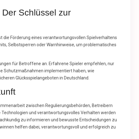
 Der Schlüssel zur
st die Förderung eines verantwortungsvollen Spielverhaltens
imits, Selbstsperren oder Warnhinweise, um problematisches
ungen für Betroffene an. Erfahrene Spieler empfehlen, nur
ende Schutzmaßnahmen implementiert haben, wie
icheren Glücksspielangeboten in Deutschland.
kunft
Zusammenarbeit zwischen Regulierungsbehörden, Betreibern
ive Technologien und verantwortungsvolles Verhalten werden
ets fachkundig zu informieren und bewusste Entscheidungen zu
ewinnen helfen dabei, verantwortungsvoll und erfolgreich zu