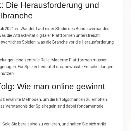
t: Die Herausforderung und
elbranche
 Juli 2021 im Wandel. Laut einer Studie des Bundesverbandes
 die Attraktivität digitaler Plattformen unterstreicht.
twortliches Spielen, was die Branche vor die Herausforderung
egelungen eine zentrale Rolle. Moderne Plattformen müssen
 genügen. Für Spieler bedeutet das, bewusste Entscheidungen
u nutzen.
rfolg: Wie man online gewinnt
t es bewährte Methoden, um die Erfolgschancen zu erhöhen.
s Verständnis der Spielregeln sind dabei fondamentale
 Geld Sie bereit sind zu verlieren, und halten Sie sich strikt