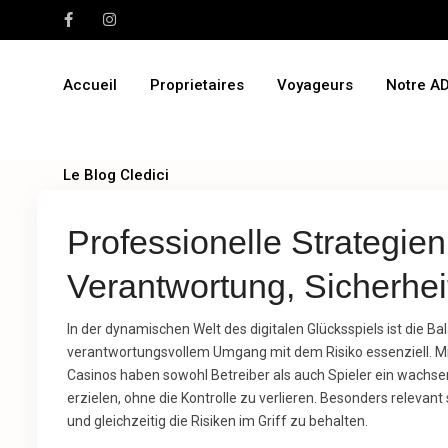
Accueil
Proprietaires
Voyageurs
Notre A
Le Blog Cledici
Professionelle Strategien
Verantwortung, Sicherhei
In der dynamischen Welt des digitalen Glücksspiels ist die
verantwortungsvollem Umgang mit dem Risiko essenziell. M
Casinos haben sowohl Betreiber als auch Spieler ein wachse
erzielen, ohne die Kontrolle zu verlieren. Besonders relev
und gleichzeitig die Risiken im Griff zu behalten.