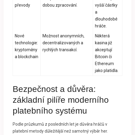
převody
dobou zpracování.
vyšší částky
a
dlouhodobé
hráče.
Nové
Možnost anonymních,
Některá
technologie:
decentralizovaných a
kasina již
kryptoměny
rychlých transakcí.
akceptují
a blockchain
Bitcoin či
Ethereum
jako platidla.
Bezpečnost a důvěra:
základní pilíře moderního
platebního systému
Podle průzkumů z posledních let je důvěra hráčů v
platební metody důležitější než samotný výběr her.