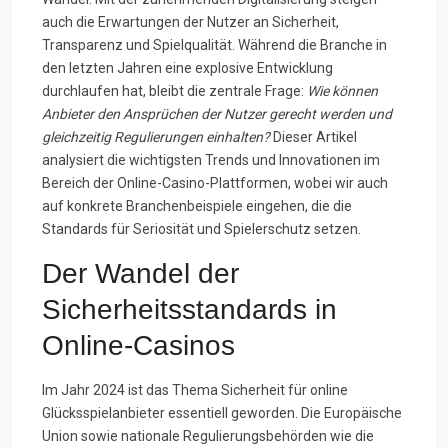
auch die Erwartungen der Nutzer an Sicherheit,
Transparenz und Spielqualität. Während die Branche in
den letzten Jahren eine explosive Entwicklung
durchlaufen hat, bleibt die zentrale Frage:
Wie können
Anbieter den Ansprüchen der Nutzer gerecht werden und
gleichzeitig Regulierungen einhalten?
Dieser Artikel
analysiert die wichtigsten Trends und Innovationen im
Bereich der Online-Casino-Plattformen, wobei wir auch
auf konkrete Branchenbeispiele eingehen, die die
Standards für Seriosität und Spielerschutz setzen.
Der Wandel der
Sicherheitsstandards in
Online-Casinos
Im Jahr 2024 ist das Thema Sicherheit für online
Glücksspielanbieter essentiell geworden. Die Europäische
Union sowie nationale Regulierungsbehörden wie die