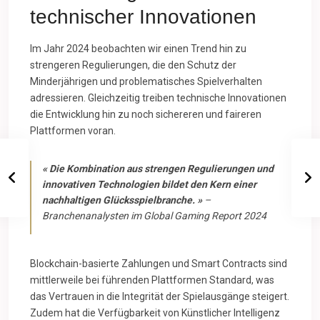
technischer Innovationen
Im Jahr 2024 beobachten wir einen Trend hin zu
strengeren Regulierungen, die den Schutz der
Minderjährigen und problematisches Spielverhalten
adressieren. Gleichzeitig treiben technische Innovationen
die Entwicklung hin zu noch sichereren und faireren
Plattformen voran.
« Die Kombination aus strengen Regulierungen und
innovativen Technologien bildet den Kern einer
nachhaltigen Glücksspielbranche. »
–
Branchenanalysten im Global Gaming Report 2024
Blockchain-basierte Zahlungen und Smart Contracts sind
mittlerweile bei führenden Plattformen Standard, was
das Vertrauen in die Integrität der Spielausgänge steigert.
Zudem hat die Verfügbarkeit von Künstlicher Intelligenz