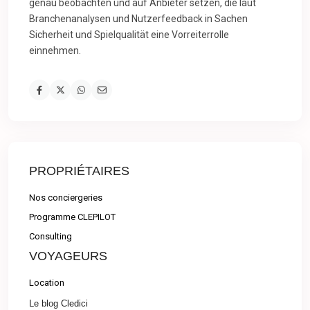
genau beobachten und auf Anbieter setzen, die laut
Branchenanalysen und Nutzerfeedback in Sachen
Sicherheit und Spielqualität eine Vorreiterrolle
einnehmen.
PROPRIÉTAIRES
Nos conciergeries
Programme CLEPILOT
Consulting
VOYAGEURS
Location
Le blog Cledici