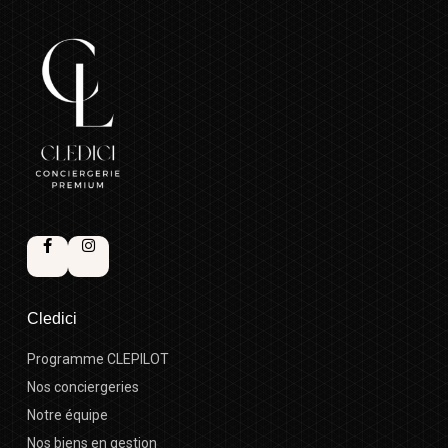
Cledici
Programme CLEPILOT
Nos conciergeries
Notre équipe
Nos biens en gestion