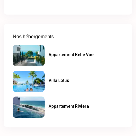
Nos hébergements
Appartement Belle Vue
Villa Lotus
Appartement Riviera