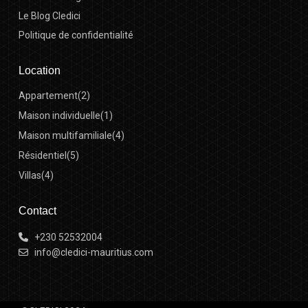
Le Blog Cledici
Politique de confidentialité
Location
Appartement
(2)
Maison individuelle
(1)
Maison multifamiliale
(4)
Résidentiel
(5)
Villas
(4)
Contact
+230 52532004
info@cledici-mauritius.com