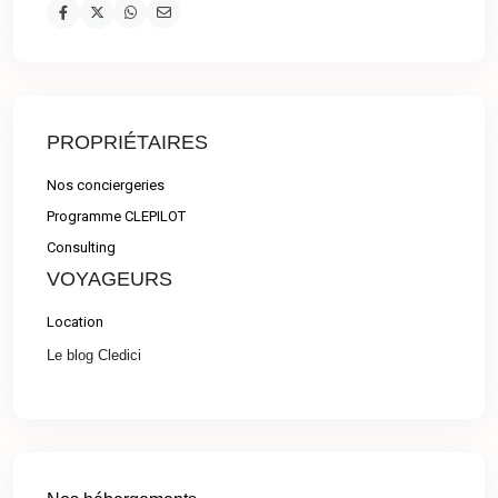
PROPRIÉTAIRES
Nos conciergeries
Programme CLEPILOT
Consulting
VOYAGEURS
Location
Le blog Cledici