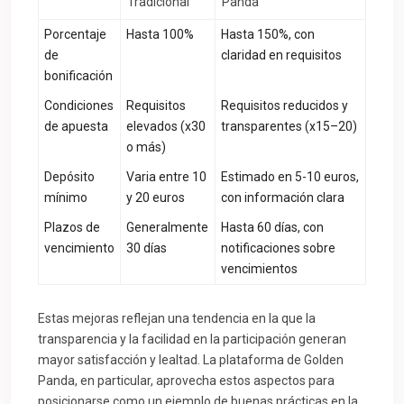
Tradicional
Panda
Porcentaje
Hasta 100%
Hasta 150%, con
de
claridad en requisitos
bonificación
Condiciones
Requisitos
Requisitos reducidos y
de apuesta
elevados (x30
transparentes (x15–20)
o más)
Depósito
Varia entre 10
Estimado en 5-10 euros,
mínimo
y 20 euros
con información clara
Plazos de
Generalmente
Hasta 60 días, con
vencimiento
30 días
notificaciones sobre
vencimientos
Estas mejoras reflejan una tendencia en la que la
transparencia y la facilidad en la participación generan
mayor satisfacción y lealtad. La plataforma de Golden
Panda, en particular, aprovecha estos aspectos para
posicionarse como un ejemplo de buenas prácticas en la