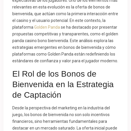
expectativas de los jugadores. Uno de los elementos más
relevantes en esta evolución es la oferta de bonos de
bienvenida, que actúan como la primera interacción entre
el casino y el usuario potencial. En este contexto, la
plataforma
Golden Panda
se ha destacado por presentar
propuestas competitivas y transparentes, como el golden
panda casino bono bienvenida. Este análisis explora las
estrategias emergentes en bonos de bienvenida y cómo
plataformas como Golden Panda están redefiniendo los
estándares de confianza y valor para el jugador moderno.
El Rol de los Bonos de
Bienvenida en la Estrategia
de Captación
Desde la perspectiva del marketing en la industria del
juego, los bonos de bienvenida no son solo incentivos
financieros, sino herramientas fundamentales para
destacar en un mercado saturado. La oferta inicial puede