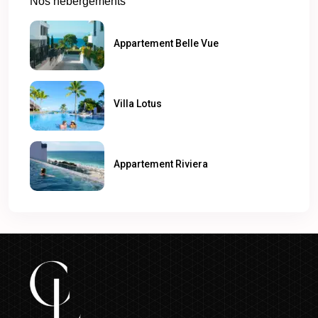
Nos hébergements
Appartement Belle Vue
Villa Lotus
Appartement Riviera