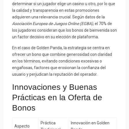
determinar si un jugador elige un casino u otro, por lo que
la calidad y transparencia en estas promociones
adquieren una relevancia crucial. Según datos de la
Asociación Europea de Juegos Online (EGBA)
, el 70% de
los jugadores consideran que los bonos de bienvenida son
un factor decisivo en su elección de plataforma.
En el caso de Golden Panda, la estrategia se centra en
ofrecer un bono que combine generosidad con claridad
en los términos, evitando condiciones excesivas o
engañosas, factores que erosionan la confianza del
usuario y perjudican la reputación del operador.
Innovaciones y Buenas
Prácticas en la Oferta de
Bonos
Práctica
Innovación en Golden
Aspecto