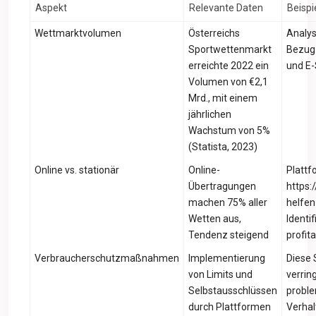
Aspekt
Relevante Daten
Beispi
Wettmarktvolumen
Österreichs
Analys
Sportwettenmarkt
Bezug 
erreichte 2022 ein
und E-
Volumen von €2,1
Mrd., mit einem
jährlichen
Wachstum von 5%
(Statista, 2023)
Online vs. stationär
Online-
Plattf
Übertragungen
https:
machen 75% aller
helfen
Wetten aus,
Identif
Tendenz steigend
profit
Verbraucherschutzmaßnahmen
Implementierung
Diese 
von Limits und
verrin
Selbstausschlüssen
probl
durch Plattformen
Verhal