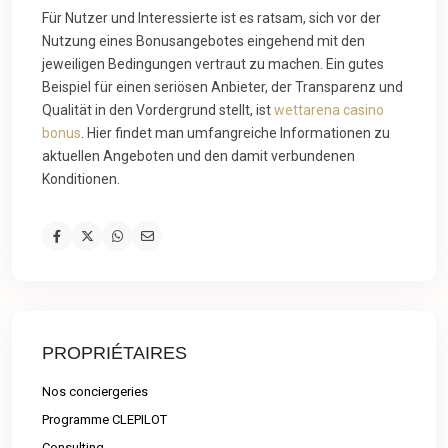
Für Nutzer und Interessierte ist es ratsam, sich vor der
Nutzung eines Bonusangebotes eingehend mit den
jeweiligen Bedingungen vertraut zu machen. Ein gutes
Beispiel für einen seriösen Anbieter, der Transparenz und
Qualität in den Vordergrund stellt, ist
wettarena casino
bonus
. Hier findet man umfangreiche Informationen zu
aktuellen Angeboten und den damit verbundenen
Konditionen.
PROPRIÉTAIRES
Nos conciergeries
Programme CLEPILOT
Consulting