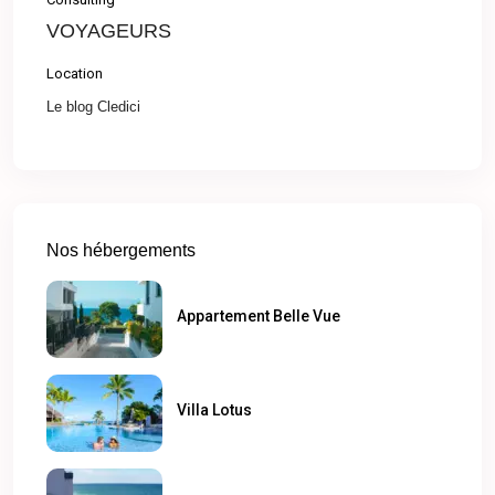
VOYAGEURS
Location
Le blog Cledici
Nos hébergements
Appartement Belle Vue
Villa Lotus