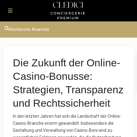
Recherche Avancée
Die Zukunft der Online-
Casino-Bonusse:
Strategien, Transparenz
und Rechtssicherheit
In den letzten Jahren hat sich die Landschaft der Online-
Casino-Branche enorm gewandelt. Insbesondere die
Gestaltung und Verwaltung von Casino-Boni sind zu