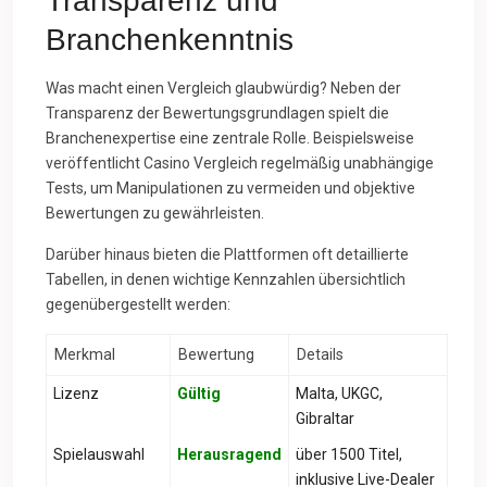
Transparenz und
Branchenkenntnis
Was macht einen Vergleich glaubwürdig? Neben der
Transparenz der Bewertungsgrundlagen spielt die
Branchenexpertise eine zentrale Rolle. Beispielsweise
veröffentlicht Casino Vergleich regelmäßig unabhängige
Tests, um Manipulationen zu vermeiden und objektive
Bewertungen zu gewährleisten.
Darüber hinaus bieten die Plattformen oft detaillierte
Tabellen, in denen wichtige Kennzahlen übersichtlich
gegenübergestellt werden:
Merkmal
Bewertung
Details
Lizenz
Gültig
Malta, UKGC,
Gibraltar
Spielauswahl
Herausragend
über 1500 Titel,
inklusive Live-Dealer