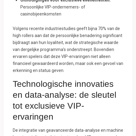
Uitnodigingen voor exclusieve evenementen:
Persoonlijke VIP-ondernemers- of
casinobijeenkomsten
Volgens recente industriestudies geeft bijna 70% van de
high rollers aan dat de persoonlijke benadering significant
bijdraagt aan hun loyaliteit, wat de strategische waarde
van dergelijke programma’s onderstreept. Bovendien
ervaren spelers dat deze VIP-ervaringen niet alleen
financieel gewaardeerd worden, maar ook een gevoel van
erkenning en status geven.
Technologische innovaties
en data-analyse: de sleutel
tot exclusieve VIP-
ervaringen
De integratie van geavanceerde data-analyse en machine