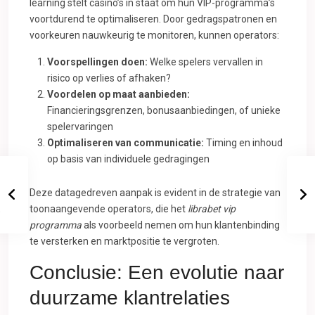
learning stelt casino’s in staat om hun VIP-programma’s
voortdurend te optimaliseren. Door gedragspatronen en
voorkeuren nauwkeurig te monitoren, kunnen operators:
Voorspellingen doen:
Welke spelers vervallen in
risico op verlies of afhaken?
Voordelen op maat aanbieden:
Financieringsgrenzen, bonusaanbiedingen, of unieke
spelervaringen
Optimaliseren van communicatie:
Timing en inhoud
op basis van individuele gedragingen
Deze datagedreven aanpak is evident in de strategie van
toonaangevende operators, die het
librabet vip
programma
als voorbeeld nemen om hun klantenbinding
te versterken en marktpositie te vergroten.
Conclusie: Een evolutie naar
duurzame klantrelaties