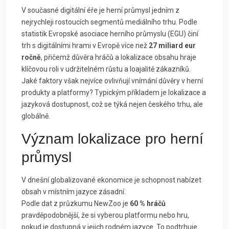
V současné digitální éře je herní průmysl jedním z
nejrychleji rostoucích segmentů mediálního trhu. Podle
statistik Evropské asociace herního průmyslu (EGU) činí
trh s digitálními hrami v Evropě více než
27 miliard eur
ročně
, přičemž důvěra hráčů a lokalizace obsahu hraje
klíčovou roli v udržitelném růstu a loajalitě zákazníků.
Jaké faktory však nejvíce ovlivňují vnímání důvěry v herní
produkty a platformy? Typickým příkladem je lokalizace a
jazyková dostupnost, což se týká nejen českého trhu, ale
globálně.
Význam lokalizace pro herní
průmysl
V dnešní globalizované ekonomice je schopnost nabízet
obsah v místním jazyce zásadní.
Podle dat z průzkumu NewZoo je
60 % hráčů
pravděpodobnější, že si vyberou platformu nebo hru,
pokud je dostupná v jejich rodném jazyce. To podtrhuje