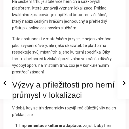
Na českém trhu je stále více herních a sázkových
platforem, které uznávají význam lokalizace. Příklad
kvalitního zpracování je například betonred v češtině,
který nabízí českým hráčům jednoduchý a přehledný
přístup k online casinovým službám.
Tato dostupnost v mateřském jazyce je nejen vnímána
jako zvýšení důvěry, ale i jako ukazatel, že platforma
respektuje svůj místní trh a jeho kulturní specifika. Díky
tomu si betonred k získání pozitivního vnímání a důvěry
vydobyl oporu na místním trhu, což je v konkurenčním
prostředí zásadní.
Výzvy a příležitosti pro herní
průmysl v lokalizaci
V době, kdy se trh dynamicky rozvíjí, má důležitý vliv nejen
překlad, ale i:
Implementace kulturní adaptace:
zajistit, aby herní