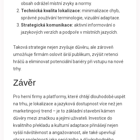
obsah odrážel místní zvyky a normy.
Technická kvalita lokalizace:
minimalizace chyb,
správné používání terminologie, vizuální adaptace.
Strategická komunikace:
aktivní informování o
jazykových verzích a podpoře v místních jazycích.
Taková strategie nejen zvyšuje důvěru, ale zároveň
umožňuje firmám oslovit širší publikum, zvýšit retenci
hráčů a eliminovat potenciální bariéry při vstupu na nové
trhy.
Závěr
Pro herní firmy a platformy, které chtějí dlouhodobě uspět
na trhu, je lokalizace a jazyková dostupnost více než jen
marketingový trend – je to základní stavební kámen
důvěry mezi značkou a jejími uživateli. Investice do
kvalitního překladu a kulturní adaptace přinášejí nejen
vyšší návštěvnost a angažovanost, ale také upevňují
obraz společnosti jako seriózního a důvěryhodného