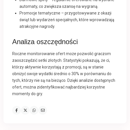
automaty, co zwiększa szansę na wygraną.
Promocje tematyczne – przygotowywane z okazji
świąt lub wydarzeń specjalnych, które wprowadzają
atrakcyjne nagrody.
Analiza oszczędności
Roczne monitorowanie ofert może pozwolić graczom
zaoszczędzić setki złotych. Statystyki pokazują, że ci,
którzy aktywnie korzystają z promocji, są w stanie
obniżyć swoje wydatki średnio o 30% w porównaniu do
tych, którzy nie są na bieżąco. Dzięki analizie dostępnych
ofert, można zidentyfikować najbardziej korzystne
momenty do gry.