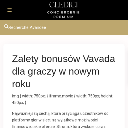
Recherche Avancée
Zalety bonusów Vavada
dla graczy w nowym
roku
img { width: 750px; } iframe.movie { width: 750px; height:
450px; }
Najważniejszą cechą, która przyciąga uczestników do
platformy gier w sieci, są wyjątkowe możliwości
finansowe, jakie oferuje. Strona, która zyskuje coraz