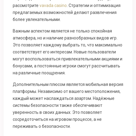
рассмотрите
vavada casino
. Стратегии и оптимизация
предлагаемых возможностей делают развлечения
более увлекательными.
Важным аспектом является не только спокойная
атмосфера, но и наличие разнообразных видов игр.
Это позволяет каждому выбрать то, что максимально
соответствует его интересам. Новые пользователи
могут воспользоваться привлекательными акциями и
бонусами, а постоянные игроки смогут рассчитывать
на различные поощрения.
Дополнительным плюсом является мобильная версия
платформы. Независимо от вашего местоположения,
каждый может наслаждаться азартом. Надёжные
системы безопасности также обеспечивают
уверенность в своих данных. Это позволяет
сосредоточиться на игровом процессе, а не
переживать о безопасности.