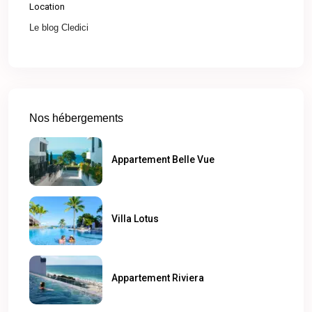
Location
Le blog Cledici
Nos hébergements
Appartement Belle Vue
Villa Lotus
Appartement Riviera