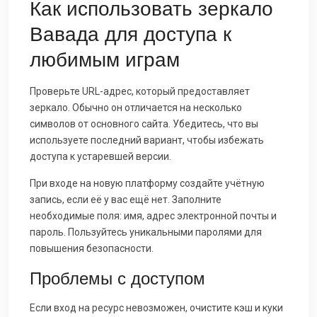
Как использовать зеркало
Вавада для доступа к
любимым играм
Проверьте URL-адрес, который предоставляет
зеркало. Обычно он отличается на несколько
символов от основного сайта. Убедитесь, что вы
используете последний вариант, чтобы избежать
доступа к устаревшей версии.
При входе на новую платформу создайте учётную
запись, если её у вас ещё нет. Заполните
необходимые поля: имя, адрес электронной почты и
пароль. Пользуйтесь уникальными паролями для
повышения безопасности.
Проблемы с доступом
Если вход на ресурс невозможен, очистите кэш и куки