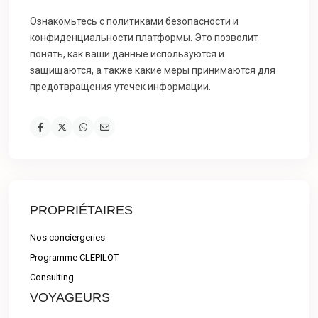
Ознакомьтесь с политиками безопасности и
конфиденциальности платформы. Это позволит
понять, как ваши данные используются и
защищаются, а также какие меры принимаются для
предотвращения утечек информации.
PROPRIÉTAIRES
Nos conciergeries
Programme CLEPILOT
Consulting
VOYAGEURS