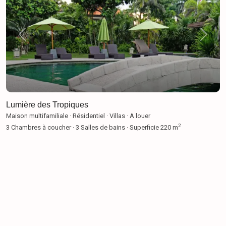
Previous
Next
Lumière des Tropiques
Maison multifamiliale
·
Résidentiel
·
Villas
·
A louer
2
3
Chambres à coucher
·
3
Salles de bains
·
Superficie
220 m