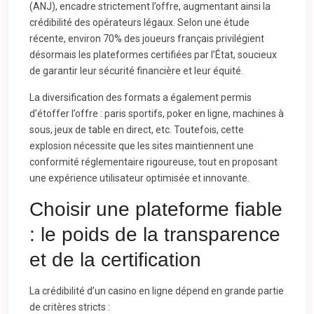
(ANJ), encadre strictement l’offre, augmentant ainsi la
crédibilité des opérateurs légaux. Selon une étude
récente, environ
70%
des joueurs français privilégient
désormais les plateformes certifiées par l’État, soucieux
de garantir leur sécurité financière et leur équité.
La diversification des formats a également permis
d’étoffer l’offre : paris sportifs, poker en ligne, machines à
sous, jeux de table en direct, etc. Toutefois, cette
explosion nécessite que les sites maintiennent une
conformité réglementaire rigoureuse, tout en proposant
une expérience utilisateur optimisée et innovante.
Choisir une plateforme fiable
: le poids de la transparence
et de la certification
La crédibilité d’un casino en ligne dépend en grande partie
de critères stricts :