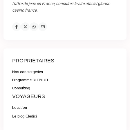
l’offre de jeux en France, consultez le site officiel glorion
casino france.
PROPRIÉTAIRES
Nos conciergeries
Programme CLEPILOT
Consulting
VOYAGEURS
Location
Le blog Cledici